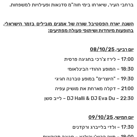
ברחבי העיר, שיארחו בימי חוה"מ סדנאות ופעילויות למשפחות.
השנה יארח הפסטיבל שורה של אמנים מובילים בזמר הישראלי,
בהופעות מיוחדות ושיתופי פעולה מפתיעים
:
יום רביעי, 08/10/25
17:00 – לירז צ'רכי בחגיגה פרסית
18:30 – המופע ההודי הבינלאומי
19:30 – "היוצרים" במופע טברנה חגיגי
21:00 – דקלה מארחת את מושיק עפיה
22:30 –
DJ Halli & DJ Eva Du
– לייב סשן
יום חמישי, 09/10/25
17:30 – ולדי בלייברג ורקדנים
18:00 – מייק קרוצ'י וכולנא – חגיגה מרוקאית