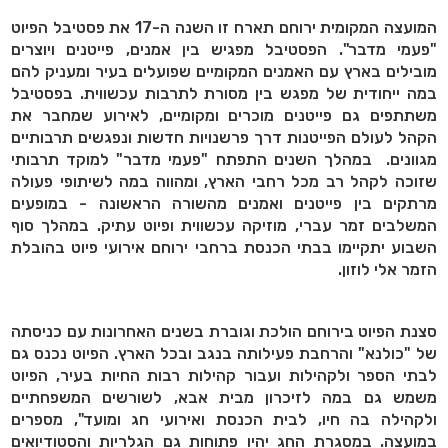
המועצה המקומית ירוחם תארח זו השנה ה-17 את פסטיבל הפיוט
"פעמי מדבר". הפסטיבל מפגיש בין אמנים, פייטנים ויוצרים
מובילים בארץ עם האמנים המקומיים שפועלים בעיר ומעניק להם
במה ייחודית של מפגש בין מסורת לתרבות עכשווית. בפסטיבל
משתתפים גם פייטנים מוכרים ומקומיים, לאירוע שמחבר את
הקהל לעולם הפייטנות דרך פרשנויות חדשות ונפגשים תרבותיים
מגוונים. במהלך השנים התפתח "פעמי מדבר" למוקד תרבותי
שזוכה לקהל רב מכל רחבי הארץ, ומהווה במה לשיתופי פעולה
מרתקים בין פייטנים ואמנים מהשורה הראשונה - במופעים
המשלבים זמר עברי, מוזיקה עכשווית ופיוט עתיק
.
במהלך סוף
השבוע יתקיימו בבתי הכנסת ברחבי ירוחם אירועי פיוט בהובלת
הזמר אלי לוזון.
סצנת הפיוט בירוחם הולכת וגוברת בשנים האחרונות עם כניסתה
של "כולנא" והרחבת פעילותה בנגב ובכל הארץ. הפיוט נכנס גם
לבתי הספר ולקהילות ועבור קהילות רבות החיות בעיר, הפיוט
משמש גם במה לזיכרון מבית אבא, לשורשים המשפחתיים
ולקהילה בה חיו, לבית הכנסת ואירועי חג ומועד", מספרים
במועצה. במסגרת החג יהיו פתוחות גם הגלריות והסטודיואים