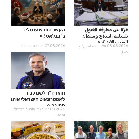
غزّة بين مطرقة القبول
הקשר החדש עם וליד
بتسليم السلاح وسندان
ג'ונבלאט !
الحرب الأبديّة
08.08.2026 מאת: المحامي زكي
07.08.2026 מאת: סמיר חלבי
كمال
תואר ד"ר לשם כבוד
לאסטרונאוט הישראלי איתן
סטיבה
07.08.2026 מאת: פורטל הכרמל
והצפון