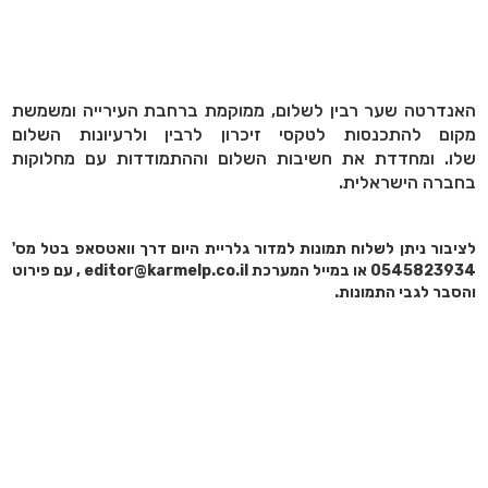
האנדרטה שער רבין לשלום, ממוקמת ברחבת העירייה ומשמשת
מקום להתכנסות לטקסי זיכרון לרבין ולרעיונות השלום
שלו. ומחדדת את חשיבות השלום וההתמודדות עם מחלוקות
בחברה הישראלית.
לציבור ניתן לשלוח תמונות למדור גלריית היום דרך וואטסאפ בטל מס'
0545823934 או במייל המערכת editor@karmelp.co.il , עם פירוט
והסבר לגבי התמונות.