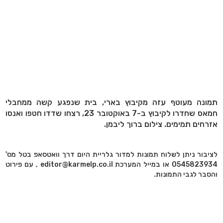
תמונה מעוטף עזה מקיבוץ בארי, בית שנפגע קשה ממחבלי
חמאס שחדרו לקיבוץ ב-7 באוקטובר 23, רצחו שדדו חטפו ואנסו
אזרחים תמימים. צילום ברוך ליבמן.
לציבור ניתן לשלוח תמונות למדור גלריית היום דרך וואטסאפ בטל מס'
0545823934 או במייל המערכת editor@karmelp.co.il , עם פירוט
והסבר לגבי התמונות.