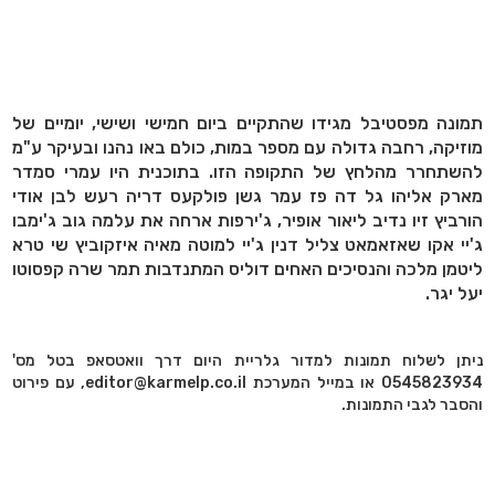
תמונה מפסטיבל מגידו שהתקיים ביום חמישי ושישי, יומיים של
מוזיקה, רחבה גדולה עם מספר במות, כולם באו נהנו ובעיקר ע"מ
להשתחרר מהלחץ של התקופה הזו. בתוכנית היו עמרי סמדר
מארק אליהו גל דה פז עמר גשן פולקעס דריה רעש לבן אודי
הורביץ זיו נדיב ליאור אופיר, ג'ירפות ארחה את עלמה גוב ג'ימבו
ג'יי אקו שאזאמאט צליל דנין ג'יי למוטה מאיה איזקוביץ שי טרא
ליטמן מלכה והנסיכים האחים דוליס המתנדבות תמר שרה קפסוטו
יעל יגר.
ניתן לשלוח תמונות למדור גלריית היום דרך וואטסאפ בטל מס'
0545823934 או במייל המערכת editor@karmelp.co.il, עם פירוט
והסבר לגבי התמונות.