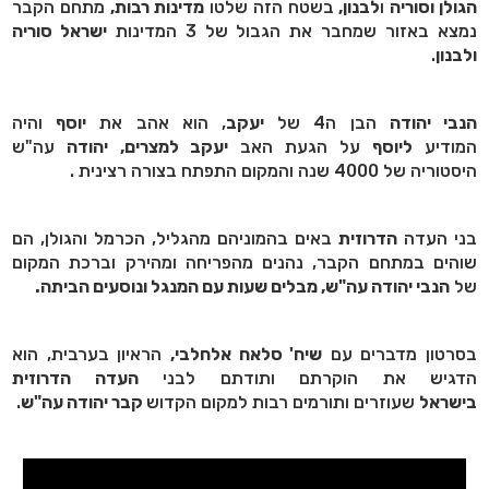
הגולן וסוריה
ו
לבנון,
בשטח הזה שלטו
מדינות רבות,
מתחם הקבר
נמצא באזור שמחבר את הגבול של 3 המדינות
ישראל סוריה
ולבנון
.
הנבי יהודה
הבן ה4 של
יעקב
, הוא אהב את
יוסף
והיה
המודיע
ליוסף
על הגעת האב
יעקב למצרים,
יהודה
עה"ש
היסטוריה של 4000 שנה והמקום התפתח בצורה רצינית .
בני העדה
הדרוזית
באים בהמוניהם מהגליל, הכרמל והגולן, הם
שוהים במתחם הקבר, נהנים מהפריחה ומהירק וברכת המקום
של
הנבי יהודה עה"ש, מבלים שעות עם המנגל ונוסעים הביתה.
בסרטון מדברים עם
שיח' סלאח אלחלבי,
הראיון בערבית, הוא
הדגיש את הוקרתם ותודתם לבני
העדה הדרוזית
בישראל
שעוזרים ותורמים רבות למקום הקדוש
קבר יהודה עה"ש
.