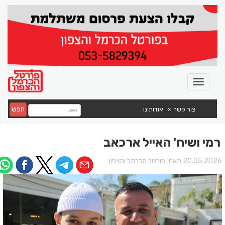
חפש
צור קשר
אודותינו
רמי ושיח' האייל ארכאב
20.05.202 מאת:
פורטל הכרמל והצפון