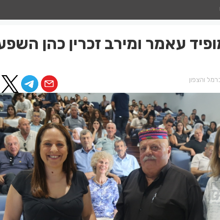
ופיד עאמר ומירב זכרין כהן השפע
רמל והצפון