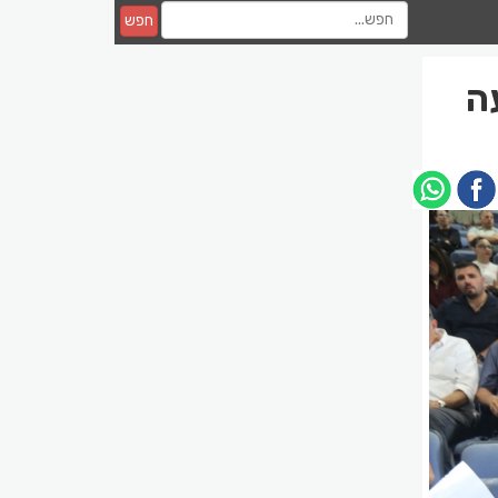
חפש
ה