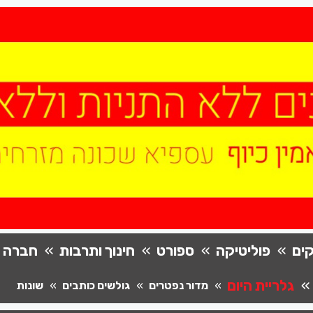
ים
פוליטיקה
ספורט
חינוך ותרבות
חברה
גלריית היום
מדור נפטרים
גולשים כותבים
שונות