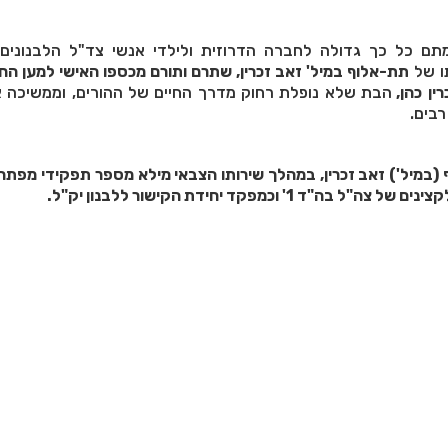
ם כל כך גדולה לחברה הדרוזית ולילדי אנשי צד"ל הלבנונים
ו של
תת-אלוף במיל' זאב זכרין, שתרם ותורם מכספו האישי למען ה
ין
כהן,
הבת שלא נופלת רחוק מדרך החיים של ההורים, וממשיכה 
בים.
ף (במיל') זאב זכרין, במהלך שירותו הצבאי מילא מספר תפקידי מפתח 
 1' וכמפקד יחידת הקישור ללבנון יק"ל.