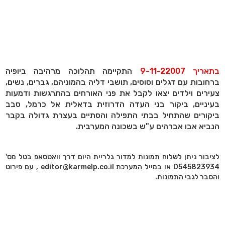
בתאריך 9-11-22007
התקיימה תהלוכה מרהיבה ביופיה
ברחובות עם דגלים וסוסים, תושבי דליה בהמוניהם, גברים, נשים,
צעירים וילדים יצאו לקבל את פני האורחים בהתרגשות ודמעות
בעיניים, ביקור בני העדה הדרוזית בדאלית אל כרמל, סבב
ביקורים שהתחיל בבתי התפילה והסתיים בעצרת גדולה בקבר
הנביא אבו אברהים ע"ש בשכונה המערבית.
לציבור ניתן לשלוח תמונות למדור גלריית היום דרך וואטסאפ בטל מס'
0545823934 או במייל המערכת editor@karmelp.co.il , עם פירוט
והסבר לגבי התמונות.