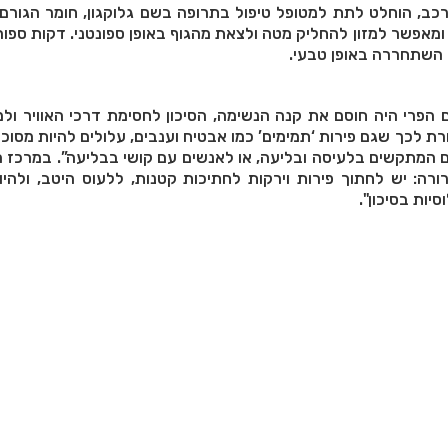
רכב, הוחלט לתת למטופל טיפול בתרופה בשם גלוקגון, חומר הגורם
ומאפשר למזון להחליק מטה ולצאת מהגוף באופן ספונטני. דקות ספו
 השתחררה באופן טבעי.
 הפרי היה חוסם את קנה הנשימה, הסיכון לחסימת דרכי האוויר ולמו
רת לכך שגם פירות ‘תמימים’ כמו אבטיח וענבים, עלולים להיות מסוכנ
 המתקשים בלעיסה ובליעה, או לאנשים עם קושי בבליעה”. במרכז הר
רה: יש לחתוך פירות וירקות לחתיכות קטנות, ללעוס היטב, ולהיו
יות בסיכון".