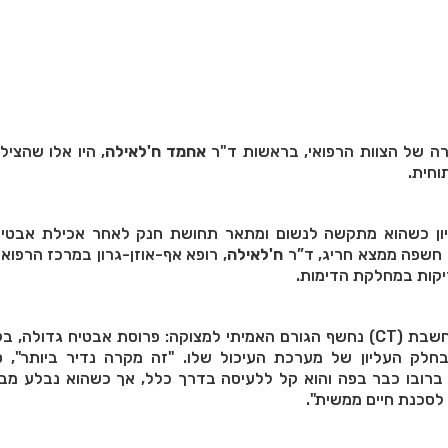
ה של הצוות הרפואי, בראשות ד"ר
אחמד ח'לאילה
, היו אלו שהצילו
וחית.
ון כשהוא מתקשה לנשום ומתאר תחושת חנק לאחר אכילת אבטיח
חשפה ממצא חריג, ד”ר
ח'לאילה
, רופא אף-אוזן-גרון במרכז הרפואי 
יקות במחלקת הדימות.
חלק העליון של מערכת העיכול שלו. "זה מקרה נדיר ביותר", ס
ברובו כבר בפה והוא קל ללעיסה בדרך כלל, אך כשהוא נבלע מבל
 לסכנת חיים ממשית".