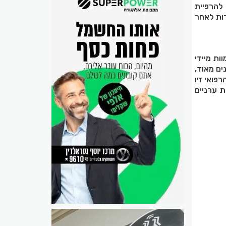
 להרפיית
רות לאחר
ות מיידי
ים מאוד,
פואי זיו
ת ערניים