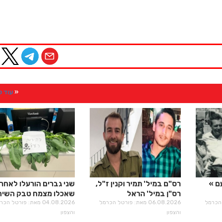
עוד 
ם
רס"ם במיל' תמיר וקנין ז"ל,
שני גברים הורעלו לאחר
רס"ן במיל' הראל
שאכלו מצמח טבק השיח
רטל הכרמל
בירנשטוק ז"ל
06.08.2026 מאת: פורטל הכרמל
04.08.2026 מאת: פורטל הכ
והצפון
והצפון