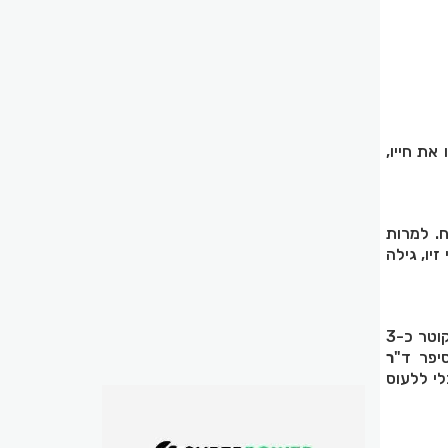
 את חייו,
. למרות
זיו, גילה
בבדיקת טומוגרפיה ממוחשבת (CT) נחשף הגורם האמיתי למצוקה: פרוסת אבטיח גדולה, בקוטר כ-3
יפר ד"
ר
י ללעוס