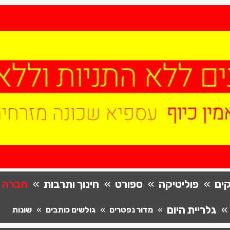
ים
פוליטיקה
ספורט
חינוך ותרבות
חברה
גלריית היום
מדור נפטרים
גולשים כותבים
שונות