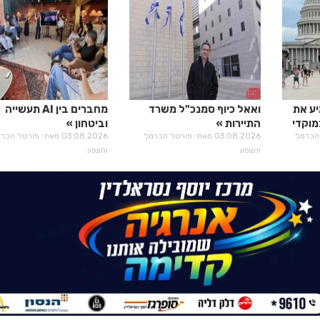
יע את
ואאל כיוף סמנכ"ל משרד
מחברים בין AI תעשייה
מוקדי
התיירות
וביטחון
רטל הכרמל
03.08.2026 מאת: פורטל הכרמל
03.08.2026 מאת: פורטל הכ
והצפון
והצפון