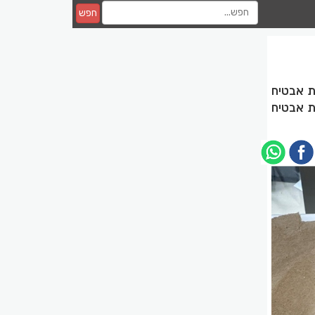
חפש
ת אבטיח
של גבר בן 42, לאחר שחתיכת אבטיח