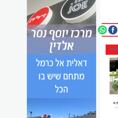
כתבות
רמל