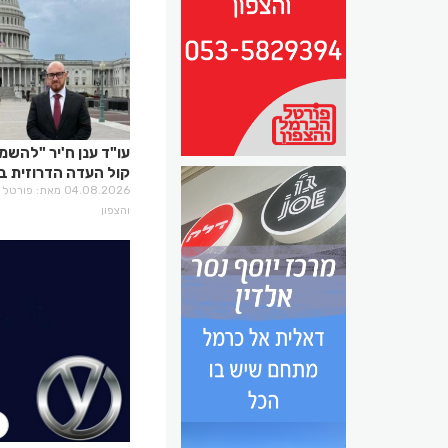
עו"ד ענן ח'יר "להשמ
קול העדה הדרוזית ב
קבלת ההחלטות"
04.08.2026 מאת: פו
והצפון