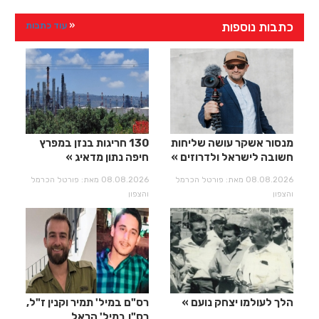
כתבות נוספות
עוד כתבות
מנסור אשקר עושה שליחות
130 חריגות בנזן במפרץ
חשובה לישראל ולדרוזים
חיפה נתון מדאיג
08.08.2026 מאת: פורטל הכרמל
08.08.2026 מאת: פורטל הכרמל
והצפון
והצפון
הלך לעולמו יצחק נועם
רס"ם במיל' תמיר וקנין ז"ל,
רס"ן במיל' הראל