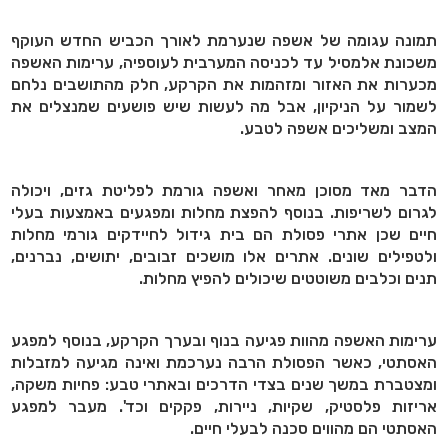
תמונה עגומה של אשפה שנערמת לאורך הכביש החדש העוקף
משכונת אלמסיל עד לכניסה המערבית לעוספיה, ערימות האשפה
מכערות את האזור ומזהמות את הקרקע, חלק מהתושבים נלחם
לשמור על הניקיון, אבל מה לעשות שיש פושעים שמנצלים את
המצב ומשליכים אשפה לטבע.
הדבר מאד מסוכן מאחר ואשפה גורמת לפליטת גזים, ויכולה
לגרום לשריפות. בנוסף להפצת מחלות ומפגעים באמצעות בעלי
חיים שכן אתרי פסולת הם בית גידול לחיידקים גורמי מחלות
ולטפילים שונים. אתרים אלו מושכים זבובים, יתושים, נברנים,
תנים וכלבים משוטטים שיכולים להפיץ מחלות.
ערימות האשפה מהוות פגיעה בנוף ובערך הקרקע, בנוסף למפגע
האסתטי, כאשר הפסולת הרבה נערכמת ואינה מגיעה למזבלות
ומצטברת במשך שנים בצדי הדרכים ובאתרי טבע: פחיות משקה,
אריזות פלסטיק, שקיות, ניירות, פקקים וכד'. מעבר למפגע
האסתטי הם מהווים סכנה לבעלי חיים.