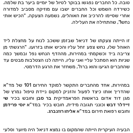
טובה. כל החברים נפגשו בבוקר לטיול של יומיים ביער בת שלמה.
כשירדה השמש וכל החברים ישבו עם מוזיקה מסביב למדורה
אחרי שסיימו להרכיב את האוהלים, נשמעה הצעקה, "הכיש אותי
נחש!", שהתחילה את העלילה.
זו הייתה צעקתו של דניאל שבזמן ששכב לנוח על מחצלת ליד
האוהל שלו, נחש צפע זחל עליו והכיש אותו בזרועו. "הרגשתי מן
צריבה ביד וכשקמתי במהירות, מההדף הנחש נפל ובמשך כמה
שניות הוא הסתכל עליי ואני עליו, הייתה לנו הצטלבות מבטים עד
שהחברים הגיעו והוא ברח", משחזר את הרגע הדרמטי.
במהירות, אחד מהחברים התקשר למוקד החירום 101 של מד"א
שהדריך אותו כיצד לפעול והזניק למקום ניידת טיפול נמרץ של
מגן דוד אדום בראשות הפראמדיקית
בר סבן
וחובש בכיר
שי
זיידלר דבש
וכונני תגובה מידית, חובש בכיר במד"א
יוסי פרידמן
וחובש רפואת חירום במד"א
אליהו רוזנברג
.
הבעיה העיקרית הייתה שהמקום בו נמצא דניאל היה מיוער וסלעי