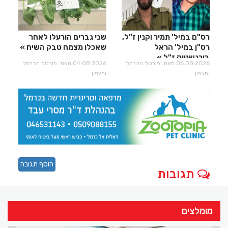
רס"ם במיל' תמיר וקנין ז"ל,
שני גברים הורעלו לאחר
רס"ן במיל' הראל
שאכלו מצמח טבק השיח
בירנשטוק ז"ל
06.08.2026 מאת: פורטל הכרמל
04.08.2026 מאת: פורטל הכרמל
והצפון
והצפון
הוסף תגובה
תגובות
מומלצים