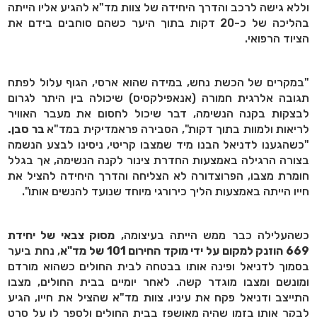
וללא גישה לרכב והדרך היחידה של צוות מד"א להגיע אליו הייתה
בהליכה של כ-20 דקות בתוך היער כשהם סוחבים בידם את
הציוד הרפואי.
"במקרים של הכשת נחש, במידה שהוא ארסי, הגוף עלול לפתח
תגובה אלרגית חמורה (אנאפילקסיס) שיכולה בין היתר לגרום
לבצקות בקנה הנשימה, דבר שיכול לחסום את מעבר האוויר
לריאות ולמוות בתוך דקות", הסבירה פראמדיקית במד"א
בר סבן.
"כשהגענו לדניאל הבנו מיד שמצבו קריטי, ניסינו לבצע הנשמה
בצורה הרגילה באמצעות החדרת צינור לקנה הנשימה, אך בגלל
חומרת מצבו, הפרוצדורה לא הצליחה והדרך היחידה להציל את
חייו הייתה באמצעות הליך כירורגי מיוחד שנועד להנשים אותו".
כשהעלילה כבר ממש הייתה בעיצומה,
מסוק צבאי של יחידת
669 הוזנק למקום על ידי מוקד החירום 101 של מד"א
, נחת ביער
בסמוך לדניאל ופינה אותו בבטחה לבית החולים כשהוא מורדם
ומונשם ומצבו מוגדר קשה. לאחר יומיים בבית החולים, מצבו
התייצב ודניאל פקח את עיניו. צוות מד"א שהציל את חייו, הגיע
לבקר אותו בזמן שהיה מאושפז בבית החולים ולספר לו על סרט