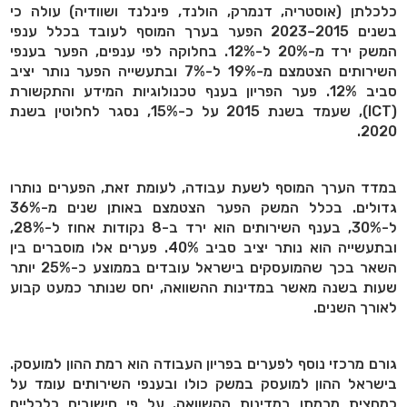
כלכלתן (אוסטריה, דנמרק, הולנד, פינלנד ושוודיה) עולה כי
בשנים 2015–2023 הפער בערך המוסף לעובד בכלל ענפי
המשק ירד מ-20% ל-12%. בחלוקה לפי ענפים, הפער בענפי
השירותים הצטמצם מ-19% ל-7% ובתעשייה הפער נותר יציב
סביב 12%. פער הפריון בענף טכנולוגיות המידע והתקשורת
(ICT), שעמד בשנת 2015 על כ-15%, נסגר לחלוטין בשנת
2020.
במדד הערך המוסף לשעת עבודה, לעומת זאת, הפערים נותרו
גדולים. בכלל המשק הפער הצטמצם באותן שנים מ-36%
ל-30%, בענף השירותים הוא ירד ב-8 נקודות אחוז ל-28%,
ובתעשייה הוא נותר יציב סביב 40%. פערים אלו מוסברים בין
השאר בכך שהמועסקים בישראל עובדים בממוצע כ-25% יותר
שעות בשנה מאשר במדינות ההשוואה, יחס שנותר כמעט קבוע
לאורך השנים.
גורם מרכזי נוסף לפערים בפריון העבודה הוא רמת ההון למועסק.
בישראל ההון למועסק במשק כולו ובענפי השירותים עומד על
כמחצית מרמתו במדינות ההשוואה. על פי חישובים כלכליים