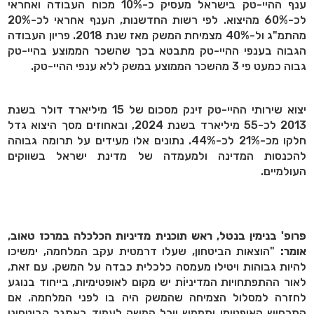
ענף ההיי-טק בישראל מעסיק כ-10% מכוח העבודה ואחראי
לכ-60% מהיצוא. לפי רשות החדשנות, הענף אחראי לכ-20%
מהתמ"ג ול-40% מצמיחת המשק מאז שנת 2018. פריון העבודה
הגבוה בענפי ההיי-טק מתבטא בכך שהשכר הממוצע בהיי-טק
גבוה כמעט פי 3 מהשכר הממוצע במשק ללא ענפי ההיי-טק.
יצוא שירותי ההיי-טק זינק מסכום של 15 מיליארד דולר בשנת
2013 לכ-55 מיליארד בשנת 2024, ובאחוזים מסך היצוא גדל
חלקו מכ-21% לכ-44%. נתונים אלו מעידים על תרומה גבוהה
להכנסות המדינה ולמעמדה של מדינת ישראל בשווקים
העולמיים.
פרופ' בנימין בנטל, ראש תוכנית מדיניות הכלכלה במרכז טאוב,
אומר:
"הוצאות הביטחון, שעלו דרמטית עקב המלחמה, ימשיכו
להיות גבוהות ויטילו מעמסה כלכלית כבדה על המשק. עם זאת,
לאור ההתפתחויות המדיניוֹת יש מקום לאופטימיות, בייחוד בנוגע
לחזרה למסלול הצמיחה שהמשק היה בו לפני המלחמה. אם
התרחיש האופטימי יתממש יוכל המשק לעמוד באתגר הביטחוני