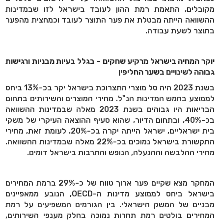
מקובלים, התאמת רמת ההון לעובד בישראל לזו שבמדינות
ההשוואה הייתה מבטלת את פער התוצר לעובד וכמחצית מהפער
בתוצר לשעת עבודה.
יוקר המחיה בישראל מרקיע שחקים – בגלל בעיות מבניות ורגישות
גבוהה לשינויים בשער החליפין
בשנת 2023 היה סל מוצרי התצרוכת בישראל יקר בכ-13% ביחס
לממוצע בחמש המדינות הנ"ל. מחירי המוצרים והשירותים בתחום
הבריאות היו גבוהים בשנת 2023 מאלה שבמדינות ההשוואה
בכ-40%, ובתחום הדיור, שהוא סעיף ההוצאה העיקרי של משקי
בית ישראליים, ישראל הייתה יקרה בכ-20%. לעומת זאת, מחירי
התקשורת בישראל נמוכים בכ-22% מאלה שבמדינות ההשוואה.
מחירי ההלבשה וההנעלה, הנופש והתרבות בישראל דומים.
המחקר מצא שקיים פער ארוך טווח של כ-29% ברמת המחירים
בישראל ביחס לממוצע מדינות ה-OECD, הנובע ממאפיינים
מבניים של המשק הישראלי. בין הגורמים המשפיעים על רמת
המחירים בולטים רמת תחרות נמוכה בחלק מענפי השירותים,