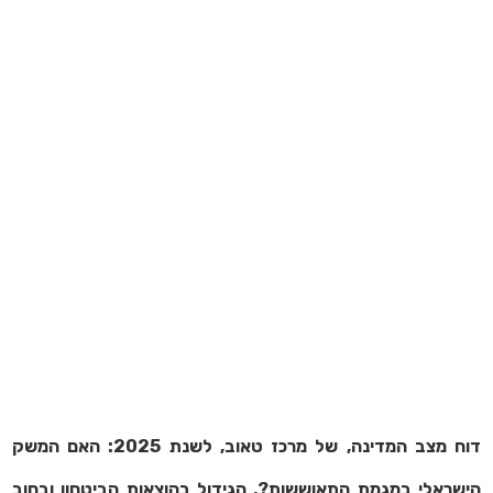
דוח מצב המדינה, של מרכז טאוב, לשנת 2025:
האם המשק
הישראלי במגמת התאוששות?,
הגידול בהוצאות הביטחון ובחוב