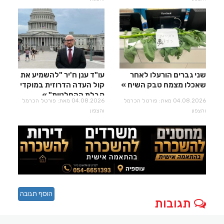
שני גברים הורעלו לאחר
עו"ד ענן ח'יר "להשמיע את
שאכלו מצמח טבק השיח
קול העדה הדרוזית במוקדי
קבלת ההחלטות"
04.08.2026 מאת: פורטל הכרמל
04.08.2026 מאת: פורטל הכרמל
והצפון
והצפון
הוסף תגובה
תגובות