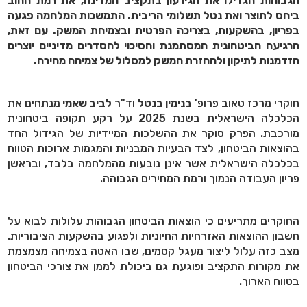
הגבוהות הגדילו את הגירעון בתקציב המדינה, את רמת החוב
ביחס לתוצר ואת נטל תשלומי הריבית. התמשכות המלחמה פגעה
בפריון, בהשקעות, בצריכה הפרטית ובצמיחת המשק. עם זאת,
הרגיעה הביטחונית המסתמנת והסיכוי להסדרים מדיניים יוצרים
הזדמנות לתיקון ולהחזרת המשק למסלול של צמיחה מהירה.
חוקרי מרכז טאוב פרופ'
בנימין בנטל
וד"ר
לביב שאמי
מנתחים את
הכלכלה הישראלית בשנת 2025 על רקע תקופה ביטחונית
מורכבת. הפרק סוקר את ההשלכות המיידיות של הגידול החד
בהוצאות הביטחון, לצד הבעיות המבניות והמגמות ארוכות הטווח
בכלכלה הישראלית אשר אינן נובעות מהמלחמה בלבד, ובראשן
פריון העבודה הנמוך ורמת המחירים הגבוהה.
החוקרים מתריעים כי הוצאות הביטחון הגבוהות עלולות לבוא על
חשבון ההוצאות האזרחיות החיוניות ולפגוע בהשקעות הציבוריות.
מצב כזה עלול ליצור מעגל קסמים, שבו האטה בצמיחה מצמצמת
את מקורות התקציב ופוגעת גם ביכולת לממן את צורכי הביטחון
בטווח הארוך.