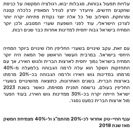
עלויות תפעול גבוהות, מגבלות יבוא, רגולציה המקשה על כניסת
שחקנים חדשים, והיעדר יתרון לגודל המאפיין כלכלה קטנה
ומרוחקת. השילוב של כל אלה יוצר נקודת פתיחה יקרה יותר
לצרכן הישראלי, עוד לפני השפעת שערי המטבע, ולכן יוקר
המחיה בישראל גבוה יחסית למדינות אחרות כבר שנים רבות.
עם זאת, עקב שינויים בשערי החליפין חלו שינויים ביוקר המחיה
היחסי בישראל. במרבית העשור הראשון של המאה היה יוקר
המחיה בישראל נמוך יחסית לארצות הברית ולגוש האירו, אך עם
התחזקות השקל הוא עלה לרמה הגבוהה בלמעלה מ-40%
מרמתו במדינות גוש האירו ולרמה הגבוהה בכ-20% מרמתו
בארצות הברית. בשנים האחרונות, כתוצאה מהשינויים בשערי
החליפין בעולם, נרשמה תפנית מסוימת, כאשר בשנת 2023
ישראל הייתה יקרה בכ-30% ממדינות גוש האירו, בעוד הפער
מול ארצות הברית כמעט נסגר.
ענף ההיי-טק אחראי לכ-20% מהתמ"ג ול-40% מצמיחת המשק
מאז שנת 2018