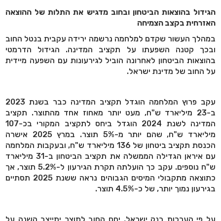
הגידול בהוצאות הביטחון ובחוב מדגיש את התלות של ההוצאה
האזרחית בקצב הצמיחה
במהלך העשור שקדם למלחמה נרשמה ירידה עקבית בנטל החוב
ובכך קטנה השפעתו על תקציב המדינה. הגידול הדרמטי
בהוצאות הביטחון לאחרונה הוביל לגירעונות עם השפעה מיידית
על החוב של מדינת ישראל.
עקב פרוץ המלחמה הוגדל תקציב המדינה כבר בשנת 2023
ב-23 מיליארד ש"ח, מעט יותר מאחוז אחד מהתוצר. תקציב
המדינה לשנת 2024 הוגדל ביחס לתקציב המקורי בכ-107
מיליארד ש"ח, שהם יותר מ-5% תוצר. במרץ 2025 אישרה
הכנסת תקציב ביטחון של 136 מיליארד ש"ח, ובעקבות המלחמה
עם איראן הגדילה הממשלה את תקציב הביטחון ב-31 מיליארד
ש"ח נוספים. עקב כך הועלתה תקרת הגירעון ל-5.2% תוצר, אך
כתוצאה מתקבולי המיסים הגבוהים נראה ששנת 2025 תסתיים
בגירעון נמוך יותר, של כ-4.5% תוצר.
על פי הערכות בנק ישראל, יחס החוב לתוצר יתייצב השנה על