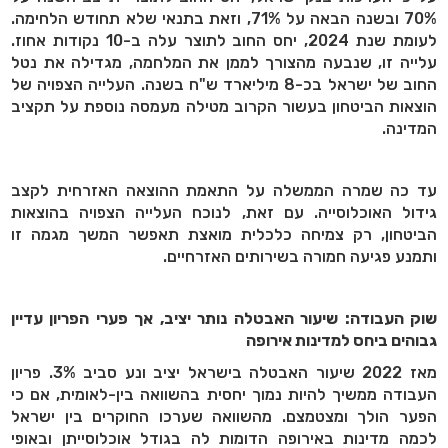
70% ובשנה הבאה על 71%, וזאת בתנאי שלא תחודש הלחימה.
לעומת שנת 2024, יחס החוב לתוצר עלה ב-10 נקודות אחוז.
עלייה זו, שנבעה מהצורך לממן את המלחמה, מגדילה את נטל
החוב של ישראל בכ-8 מיליארד ש"ח בשנה. העלייה הצפויה של
הוצאות הביטחון בעשור הקרוב מטילה מעמסה נוספת על תקציב
המדינה.
עד כה שמרה הממשלה על התאמת ההוצאה האזרחית לקצב
גידול האוכלוסייה. עם זאת, לנוכח העלייה הצפויה בהוצאות
הביטחון, רק צמיחה כלכלית מואצת תאפשר המשך מגמה זו
ותמנע פגיעה חמורה בשירותים האזרחיים.
שוק העבודה: שיעור האבטלה נותר יציב, אך פערי הפריון עדיין
גבוהים ביחס למדינות אירופה
מאז 2022 שיעור האבטלה בישראל יציב ונע סביב 3%. פריון
העבודה ממשיך להיות נמוך יחסית בהשוואה בין-לאומית, אם כי
הפער הולך ומצטמצם. מהשוואה שערכו החוקרים בין ישראל
לכמה מדינות באירופה הדומות לה בגודל אוכלוסייתן ובאופי