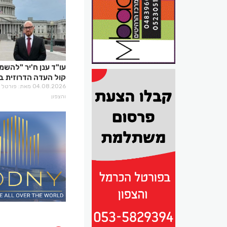
עו"ד ענן ח'יר "להשמ
קול העדה הדרוזית ב
קבלת ההחלטות"
04.08.2026 מאת: פו
והצפון