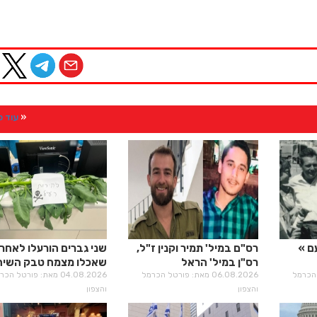
עוד 
ם
רס"ם במיל' תמיר וקנין ז"ל,
שני גברים הורעלו לאחר
רס"ן במיל' הראל
שאכלו מצמח טבק השיח
רטל הכרמל
בירנשטוק ז"ל
06.08.2026 מאת: פורטל הכרמל
04.08.2026 מאת: פורטל הכ
והצפון
והצפון