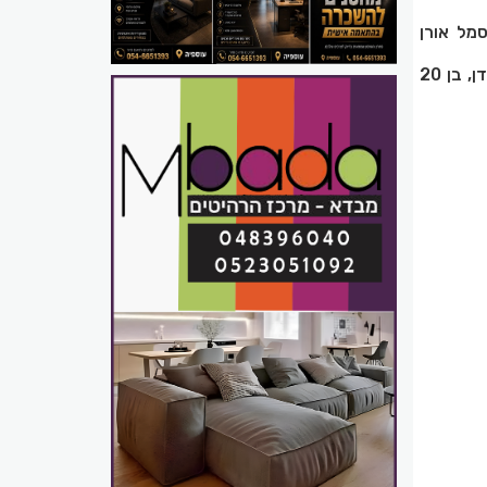
 בכ"ה באלול התשפ"ה (18 בספטמבר 2025), סמל אורן
הרשקו, מתל מונד, מש"ק קישור לכוח זר, חטיבת תבל, נפל בפיגוע במעבר אלנבי בגבול ירדן, בן 20