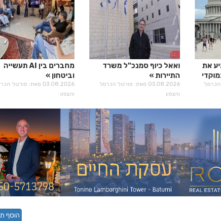
יע את
ואאל כיוף סמנכ"ל משרד
מחברים בין AI תעשייה
מוקדי
התיירות
וביטחון
רטל הכרמל
03.08.2026 מאת: פורטל הכרמל
03.08.2026 מאת: פורטל הכ
והצפון
והצפון
הוסף תג