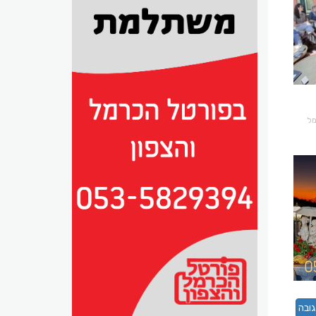
רמל
ובה