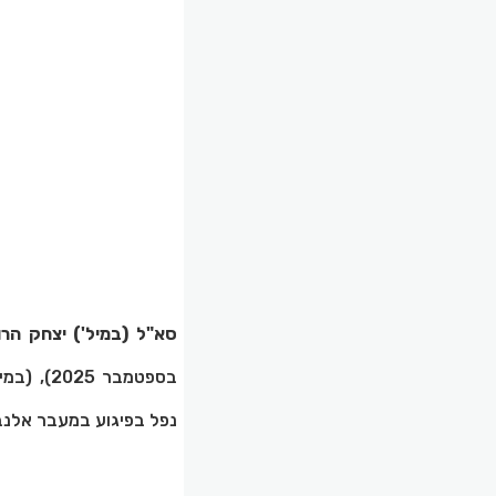
סא"ל (במיל') יצחק הרו
נפל בפיגוע במעבר אלנבי בגבול ירדן, בן 68 