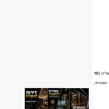
מתאם פעולות הממשלה בשטחים, נפל בכ"ה באלול התשפ"ה (18
 ביחידת המילואים 309 של המנהל האזרחי,