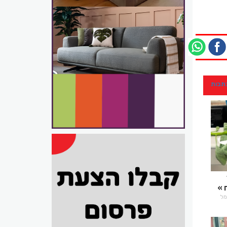
כתבות
רמל