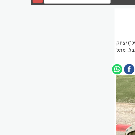
') יצחק
בל, מתל