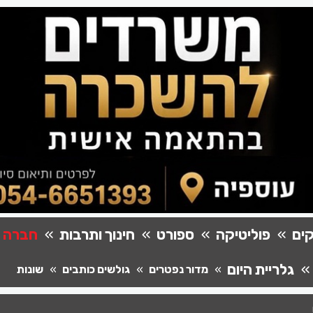
ים
פוליטיקה
ספורט
חינוך ותרבות
חברה
גלריית היום
מדור נפטרים
גולשים כותבים
שונות