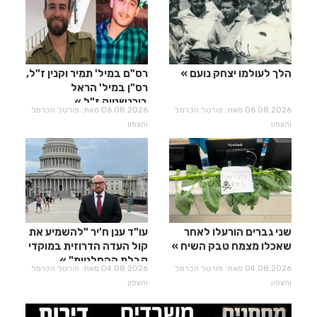
הלך לעולמו יצחק נועם
רס"ם במיל' תמיר וקנין ז"ל,
רס"ן במיל' הראל
בירנשטוק ז"ל
06.08.2026 מאת: פורטל הכרמל
06.08.2026 מאת: פורטל הכרמל
והצפון
והצפון
שני גברים הורעלו לאחר
עו"ד ענן ח'יר "להשמיע את
שאכלו מצמח טבק השיח
קול העדה הדרוזית במוקדי
קבלת ההחלטות"
04.08.2026 מאת: פורטל הכרמל
04.08.2026 מאת: פורטל הכרמל
והצפון
והצפון