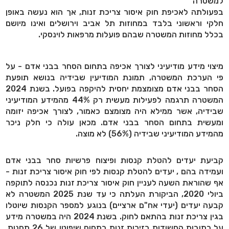
למשטרה
בפעולתה לאכיפת חוק איסור צריכת זנות, אך הוא נעשה באופן
חלקי וראשוני בלבד במחוזות תל אביב וירושלים ואינו מיושם
בכלל מחוזות המשטרה שבהם פועלות מרפאות לוינסקי.
מיצוי מידע מודיעיני לצורך אכיפה בתחום הסחר בבני אדם - על
פי הערכת המשטרה, תמונת המודיעין שבידיה בנושא תופעת
הסחר בבני אדם מצומצמת יחסית להיקפה בפועל. בשנת 2024
המשטרה תרגמה לפעילות מעשית רק 44% מהמידע המודיעיני
שבידיה, אשר ממילא היה מצומצם כאמור, לצורך אכיפה יזומה
ומעשית בתחום הסחר בבני אדם. מכאן עולה כי חלק ניכר
מהמידע המודיעיני שבידיה (56%) לא מוצה.
קביעת יעדים להטלת קנסות ופיצוח פרשיות סחר בבני אדם
ועמידה בהם , יעדים להטלת קנסות לפי חוק איסור צריכת זנות -
אף שהוראת השעה לעניין חוק איסור צריכת זנות נכנסה לתוקפה
ביולי 2020, הביקורת העלתה כי עד שנת 2025 המשטרה לא
קבעה יעדים (יעדי אח"ם ארציים) בנוגע למספר הקנסות שיוטלו
בגין צריכת זנות בהתאם לחוק. בשנת 2024 היה במשטרה מידע
על כתובות החשודות כזירות זנות בתחום שיפוטן של 26 תחנות,