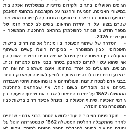
הגופים הפועלים בתחום ולקידום מדיניות ממשלתית אפקטיבית
במישורי האכיפה, המניעה וההגנה על הקורבנות בתחומי המאבק
בתופעת הסחר בבני אדם ובתופעת הזנות. להלן יפורטו המשימות
שטרם בוצעו על ידי יחידת התיאום, בשים לב לפרק הזמן של
מספר חודשים שנותר להשלמתן בהתאם להחלטת הממשלה -
סוף שנת 2026.
• הסדרה של שיתוף הפעולה בין מינהל אכיפה וזרים ברשות
האוכלוסין לבין המשטרה - בביקורת הועלו קשיים בשיתוף
הפעולה בין המשטרה ובין מינהל אכיפה וזרים ברשות האוכלוסין
אף שהוא עשוי לתרום למאבק בסחר בבני אדם למטרות זנות.
הגופים, הפועלים כל אחד בתחומו, אינם משתפים זה את זה
במידע ובנתונים רלוונטיים היכולים לסייע לאכיפה ולמאבק בסחר
בבני אדם למטרות זנות, פעולותיהם אינן מתואמות ויחסי העבודה
ביניהם אינם מוסדרים בשום נוהל. אף שבהתאם להחלטת
הממשלה 1862 על יחידת התיאום להגביר את שיתוף הפעולה בין
גורמי האכיפה, שיתוף הפעולה בין מינהל אכיפה וזרים ברשות לבין
המשטרה טרם הוסדר.
• מוקד פניות הציבור הייעודי לנושא הסחר בבני אדם - שנתיים
לאחר שהתקבלה החלטת הממשלה 1862 שבמסגרתה הוטל על
יחידת התיאום לפעול להגדלת מספר הפונים למוקד, עדיין לא