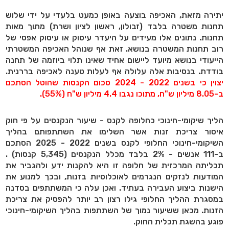
יתירה מזאת, האכיפה בוצעה באופן כמעט בלעדי על ידי שלוש
תחנות משטרה בלבד (זבולון, ראשון לציון ושרת) מתוך מאות
תחנות. נתונים אלו מעידים על היעדר עיסוק או עיסוק אפסי של
רוב תחנות המשטרה בנושא. זאת אף שנוהל האכיפה המשטרתי
הייעודי בנושא מיועד ליישום אחיד שאינו תלוי ביוזמה של תחנה
בודדת. בנסיבות אלה עלולה אף לעלות טענה לאכיפה בררנית.
יצוין כי בשנים 2022 - 2024 סכום הקנסות שהוטל הסתכם
ב-8.05 מיליון ש"ח, מתוכו נגבו 4.4 מיליון ש"ח (55%).
הליך שיקומי-חינוכי כחלופה לקנס - שיעור הנקנסים על פי חוק
איסור צריכת זנות אשר השלימו את השתתפותם בהליך
השיקומי-חינוכי החלופי לקנס בשנים 2022 - 2025 הסתכם
ב-111 אנשים - 2% בלבד מכלל הנקנסים (5,345 קנסות) .
תכליתה המרכזית של חלופה זו היא להקנות ידע ולהגביר את
המודעות לנזקים הנגרמים לאוכלוסיות בזנות, ובכך למנוע את
הישנות ביצוע העבירה בעתיד. ואכן עלה כי המשתתפים בסדנה
במסגרת ההליך החלופי גילו רצון רב יותר להפסיק את צריכת
הזנות. מכאן ששיעור נמוך של השתתפות בהליך השיקומי-חינוכי
פוגע בהשגת תכלית החוק.