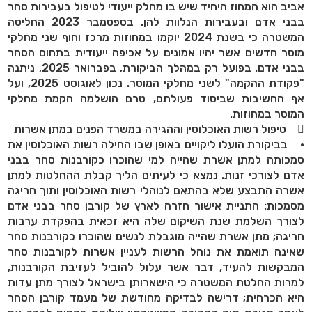
אביב הוא המחוז היחיד שיש בו מחלק ייעודי לטיפול בעבירות סחר
בבני אדם ובעבירות הנלוות להן. בספטמבר 2023 החליטה
המשטרה כי בשנת 2024 יוקמו במחוזות מרכז וחוף שני מחלקי
מוסר חדשים אשר יהיו אמונים על אכיפה ייעודית בתחום הסחר
בבני אדם. בפועל רק במהלך הביקורת, בפברואר 2025, ניתנה
"פקודת ההקמה" לשני מחלקי המוסר. נכון לאוגוסט 2025, ועל
אף החשיבות שביסוד פעולתם, טרם הושלמה הקמת מחלקי
המוסר במחוזות.
 טיפול רשות האוכלוסין וההגירה במשרד הפנים במתן אשרות
• בביקורת הועלו ליקויים באופן שבו החילה רשות האוכלוסין את
סמכותה למתן אשרת שהייה למי שהוכרו כקורבנות סחר בבני
אדם לצורכי זנות. נמצא כי לעיתים הליך קבלת ההחלטות למתן
אשרה התבצע שלא בהתאם לנוהלי רשות האוכלוסין ותוך חריגה
מסמכות: התניית אישור חזרה לארץ של קורבן סחר בבני אדם
לצורך השלמת שנת השיקום שלה היא זכאית בהפקדת ערבות
חריגה; מתן אשרת שהייה מוגבלת לנשים שהוכרו כקורבנות סחר
שאינה תואמת את נוהל הרשות לעניין אשרות לקורבנות סחר
המבקשות להעיד, דבר אשר עלול להוביל לעזיבת הקורבנות,
למרות החלטת המשטרה כי הישארותן בישראל לצורך מתן עדות
היא הכרחית; דרישה לבדיקה מחודשת של מעמד קורבן הסחר