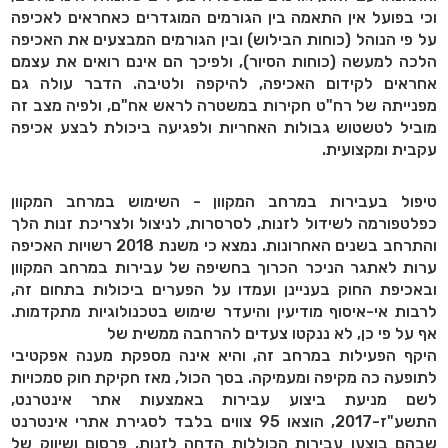
וכי בפועל אין התאמה בין הגורמים המוגדרים כאחראים לאכיפה
על פי הנוהל (כוחות הבילוש) ובין הגורמים המבצעים את האכיפה
הלכה למעשה (כוחות הסיור), ולפיכך הם אינם רואים את עצמם
אחראים לקידום האכיפה, להיקפה ולטיבה. הדבר עולה גם
מפנייתה של רח"ט חקירות במשטרה לראש אח"ם, ולפיה מצב זה
מוביל לטשטוש גבולות האחריות ולפגיעה ביכולת לבצע אכיפה
עקבית ומקצועית.
טיפול בעבירות במרחב המקוון - השימוש במרחב המקוון
כפלטפורמה לשידול לזנות, לסרסרות, לניצול ולצריכת זנות הלך
והתרחב בשנים האחרונות. נמצא כי משנת 2018 רשויות האכיפה
ערות לאתגר הניכר הכרוך בחשיפה של עבירות במרחב המקוון
ובאכיפת החוק בעניינן ועמדו על הפערים ביכולות בתחום זה,
לרבות אי-איסוף מודיעין והיעדר שימוש בטכנולוגיות מתקדמות.
אף על פי כן, לא ננקטו צעדים להרחבה ממשית של
היקף הפעילות במרחב זה, והיא אינה מספקת מענה אפקטיבי
לתופעה כה מקיפה ומעמיקה. בסך הכול, מאז חקיקת חוק סמכויות
לשם מניעת ביצוע עבירות באמצעות אתר אינטרנט,
התשע"ז-2017, הוצאו 95 צווים בלבד לסגירת אתרי אינטרנט
שבהם בוצעו עבירות הכוללות הדחה לזנות, פרסום ושיווק של