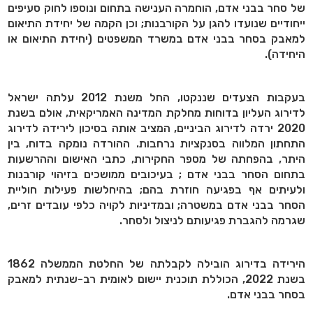
של סחר בבני אדם, הוחמרה הענישה בתחום ונוספו לחוק סעיפים
ייחודיים שנועדו להגן על הקורבנות; וכן הקמה של יחידת התיאום
למאבק בסחר בבני אדם במשרד המשפטים (יחידת התיאום או
היחידה).
בעקבות הצעדים שננקטו, החל משנת 2012 עלתה ישראל
לדירוג העליון בדוחות מחלקת המדינה האמריקאית, אולם בשנת
2020 ירדה לדירוג הביניים, המציב אותה בסיכון לירידה לדירוג
התחתון המלווה בסנקציות נרחבות. ההורדה נומקה בדוח, בין
היתר, בהפחתה של מספר החקירות, כתבי האישום וההרשעות
בתחום הסחר בבני אדם ; בעיכובים ממושכים בזיהוי קורבנות
ולעיתים אף בפגיעה חוזרת בהם; בהיחלשות פעילות חוליית
הסחר בבני אדם במשטרה; ובמדיניות לקויה כלפי עובדים זרים,
שגרמה להגברת פגיעותם לניצול ולסחר.
הירידה בדירוג הובילה לקבלתה של החלטת הממשלה 1862
בשנת 2022, הכוללת תוכנית יישום לאומית רב-שנתית למאבק
בסחר בבני אדם.