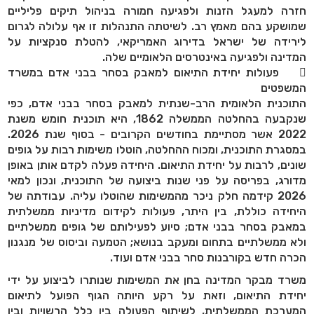
חזרה למעגל הזנות ולפגיעה חמורה בניהול תיקים פליליים
שמושקע בהם מאמץ רב. לשיטתה התנהלות זו אף עלולה לגרום
לירידה של ישראל בדירוג האמריקאי, להטלת סנקציות על
המדינה ולפגיעה באינטרסים הלאומיים שלה.
 פעולות יחידת התיאום למאבק בסחר בבני אדם במשרד
המשפטים
התוכנית הלאומית הרב-שנתית למאבק בסחר בבני אדם, כפי
שנקבעה בהחלטה הממשלה 1862, היא תוכנית חומש משנת
2022 אשר מסתיימת בחודשים הקרובים - בסוף שנת 2026.
במסגרת התוכנית, ומכוח ההחלטה, הוטלו משימות רבות על גופים
שונים, לרבות על יחידת התיאום. היחידה פעלה לקדם אותן באופן
מדורג, בפריסה על פני שנות ביצועה של התוכנית, ונכון למאי
2026 קידמה חלק ניכר מהמשימות שהוטלו עליה. עבודתה של
היחידה כוללת, בין היתר, פעולות לקידום מדיניות ממשלתית
במאבק בסחר בבני אדם; סיוע לפעילותם של גופים ממשלתיים
ולא ממשלתיים בתחום ומעקב בנושא; הטמעה וביסוס של מנגנון
הכרה חדש בקורבנות סחר בבני אדם ועוד.
משרד מבקר המדינה בחן את המשימות שנותרו לביצוע על ידי
יחידת התיאום, וזאת על רקע היותה הגוף הפועל לתיאום
המערכת הממשלתית, לשיתוף הפעולה בין כלל הרשויות ובין