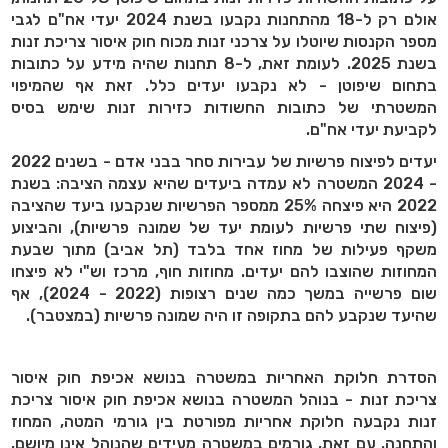
אולם רק ל-18 מהתחנות נקבעו בשנת 2024 יעדי אח"ם לגבי
מספר הקנסות שיוטלו על צרכני זנות מכוח חוק איסור צריכת זנות
בשנת 2025. לעומת זאת, ל-8 תחנות שהיה מידע על כתובות
בתחום שיפוטן - לא נקבעו יעדים כלל. זאת אף שהמיפוי
המשטרתי של כתובות החשודות כזירות זנות שימש בסיס
לקביעת יעדי אח"ם.
יעדים לפיצוח פרשיות של עבירות סחר בבני אדם - בשנים 2022
- 2024 המשטרה לא עמדה ביעדים שהיא עצמה הציבה: בשנת
2022 היא פיצחה 25% ממספר הפרשיות שנקבעו ביעד שהציבה
(פיצוח שתי פרשיות לעומת יעד של שמונה פרשיות), והביצוע
משקף פעילות של מחוז אחד בלבד (תל אביב) מתוך שבעת
המחוזות שהוצבו להם יעדים. מחוזות חוף, מרכז וש"י לא פיצחו
שום פרשייה במשך כמה שנים רצופות (2022 - 2024), אף
שהיעד שנקבע להם בתקופה זו היה שמונה פרשיות (במצטבר).
הסדרת חלוקת האחריות במשטרה בנושא אכיפת חוק איסור
צריכת זנות - בנוהל המשטרה בנושא אכיפת חוק איסור צריכת
זנות נקבעה חלוקת אחריות מפורטת בין גורמי המטה, המחוז
והתחנה. עם זאת, גורמים במשטרה מעידים שהנוהל אינו מיושם,