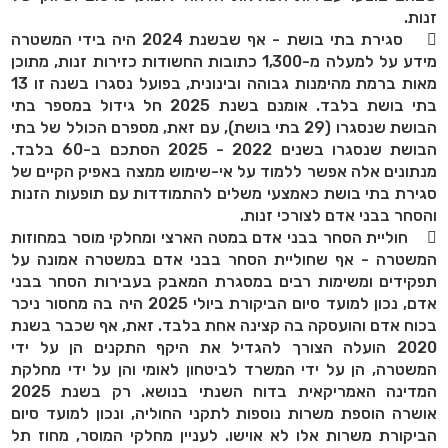
זנות.
 סגירת בתי בושת - אף שבשנת 2024 היה בידי המשטרה
מידע על למעלה מ-1,300 כתובות החשודות כזירות זנות, מתוכן
מאות ברמת מהימנות גבוהה ובינונית, בפועל נסגרו בשנה זו 13
בתי בושת בלבד. אומנם בשנת 2025 חל גידול במספר בתי
הבושת שנסגרו (29 בתי בושת), עם זאת, מספרם הכולל של בתי
הבושת שנסגרו בשנים 2022 - 2025 הסתכם ב-60 בלבד.
מנתונים אלה אפשר ללמוד על אי-שימוש ממצה באפיק הקיים של
סגירת בתי בושת כאמצעי משלים להתמודדות עם תופעות הזנות
והסחר בבני אדם לצורכי זנות.
 חוליית הסחר בבני אדם במטה הארצי ומחלקי מוסר במחוזות
המשטרה - אף שחוליית הסחר בבני אדם במשטרה אמונה על
תפקידים ומשימות רבים במסגרת המאבק בעבירות הסחר בבני
אדם, נכון למועד סיום הביקורת ביולי 2025 היה בה מחסור ניכר
בכוח אדם והועסקה בה קצינה אחת בלבד. זאת, אף שכבר בשנת
2020 הועלה הצורך להגדיל את היקף התקנים הן על ידי
המשטרה, הן על ידי המשרד לביטחון לאומי והן על ידי מחלקת
המדינה האמריקאית בדוח השנתי בנושא. רק בשנת 2025
אושרה הוספת משרות נוספות לתקני החוליה, ונכון למועד סיום
הביקורת משרות אלו לא אוישו. לעניין מחלקי המוסר, מחוז תל