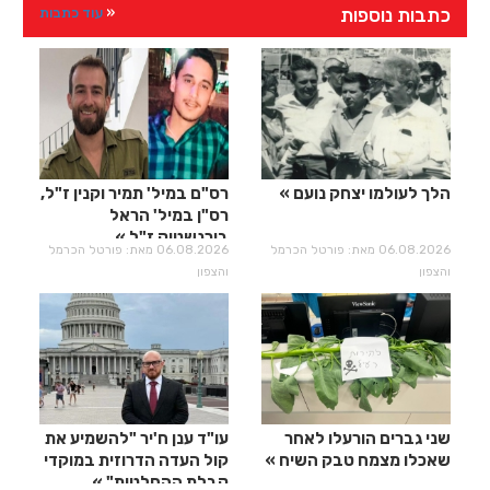
כתבות נוספות
עוד כתבות
הלך לעולמו יצחק נועם
רס"ם במיל' תמיר וקנין ז"ל,
רס"ן במיל' הראל
בירנשטוק ז"ל
06.08.2026 מאת: פורטל הכרמל
06.08.2026 מאת: פורטל הכרמל
והצפון
והצפון
שני גברים הורעלו לאחר
עו"ד ענן ח'יר "להשמיע את
שאכלו מצמח טבק השיח
קול העדה הדרוזית במוקדי
קבלת ההחלטות"