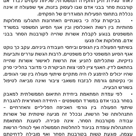
לאחר סגירת תיק החקירה המשטרתי; שליחת פקחים לברר אם
קורבנות סחר בבני אדם שבו לעסוק בזנות, אף שפעולה זו אינה
נכללת בתחומי הפעילות המוגדרים של הפקחים.
• בביקורת עלה כי בשנתיים האחרונות התגלעו מחלוקות
מהותיות בין רשות האוכלוסין ובין אגף הסיוע המשפטי במשרד
המשפטים בנוגע לקבלת אשרות שהייה לקורבנות הסחר בבני
אדם. מחלוקות אלו פגעו
בשיתוף הפעולה בין הגופים וביחסי העבודה ביניהם. עקב כך נוקט
אגף הסיוע המשפטי כלים משפטיים, לרבות הגשת עררים ותביעות
נזיקיות, שתכליתם להניע את הרשות לאישור אשרות שהייה
בהתאם לדין. האגף ציין לפני צוות הביקורת כי מדובר בהליכי סרק
שהיו יכולים להימנע לו היה מתקיים שיתוף פעולה בין שני הגופים,
וכי נקיטתם גורמת לבזבוז משאבי ציבור ואינה מביאה לטיפול
בשורש הבעיה.
• לפי עמדת המתאמת ביחידת התיאום הממשלתית למאבק
בסחר בבני אדם במשרד המשפטים - היחידה האחראית להגברת
שיתוף הפעולה בין גורמי האכיפה הפליליים והאזרחיים -
התנהלותה של הרשות, ובכלל זה מניעה שיטתית של אשרות
עבודה מקורבנות הסחר, אינה סבירה. לטענת המתאמת
ההתנהלות עומדת בניגוד להחלטות הממשלה ואף לנוהלי הרשות
עצמה, פוגעת קשות בקורבנות הסחר ואף מובילה לדחיקתם