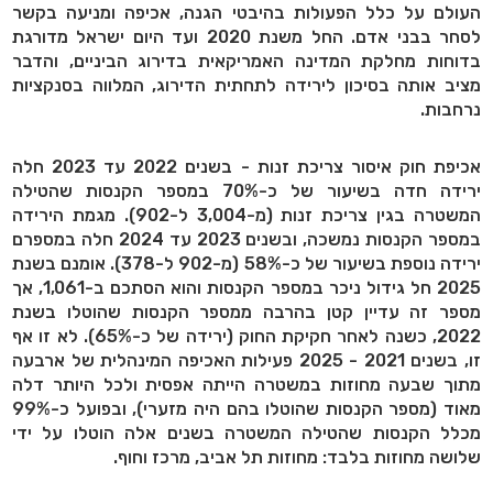
העולם על כלל הפעולות בהיבטי הגנה, אכיפה ומניעה בקשר
לסחר בבני אדם. החל משנת 2020 ועד היום ישראל מדורגת
בדוחות מחלקת המדינה האמריקאית בדירוג הביניים, והדבר
מציב אותה בסיכון לירידה לתחתית הדירוג, המלווה בסנקציות
נרחבות.
אכיפת חוק איסור צריכת זנות - בשנים 2022 עד 2023 חלה
ירידה חדה בשיעור של כ-70% במספר הקנסות שהטילה
המשטרה בגין צריכת זנות (מ-3,004 ל-902). מגמת הירידה
במספר הקנסות נמשכה, ובשנים 2023 עד 2024 חלה במספרם
ירידה נוספת בשיעור של כ-58% (מ-902 ל-378). אומנם בשנת
2025 חל גידול ניכר במספר הקנסות והוא הסתכם ב-1,061, אך
מספר זה עדיין קטן בהרבה ממספר הקנסות שהוטלו בשנת
2022, כשנה לאחר חקיקת החוק (ירידה של כ-65%). לא זו אף
זו, בשנים 2021 - 2025 פעילות האכיפה המינהלית של ארבעה
מתוך שבעה מחוזות במשטרה הייתה אפסית ולכל היותר דלה
מאוד (מספר הקנסות שהוטלו בהם היה מזערי), ובפועל כ-99%
מכלל הקנסות שהטילה המשטרה בשנים אלה הוטלו על ידי
שלושה מחוזות בלבד: מחוזות תל אביב, מרכז וחוף.