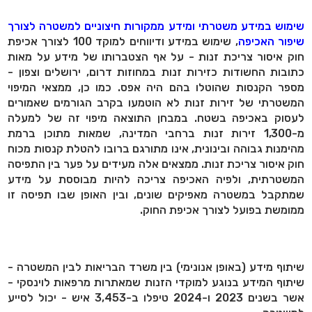
שימוש במידע משטרתי ומידע ממקורות חיצוניים למשטרה לצורך
שיפור האכיפה
, שימוש במידע ודיווחים למוקד 100 לצורך אכיפת
חוק איסור צריכת זנות - על אף הצטברותו של מידע על מאות
כתובות החשודות כזירות זנות במחוזות דרום, ירושלים וצפון -
מספר הקנסות שהוטלו בהם היה אפס. כמו כן, ממצאי המיפוי
המשטרתי של זירות זנות לא הוטמעו בקרב הגורמים שאמורים
לעסוק באכיפה בשטח. במבחן התוצאה מיפוי זה של למעלה
מ-1,300 זירות זנות ברחבי המדינה, שמאות מתוכן ברמת
מהימנות גבוהה ובינונית, אינו מתורגם ברובו להטלת קנסות מכוח
חוק איסור צריכת זנות. ממצאים אלה מעידים על פער בין התפיסה
המשטרתית, ולפיה האכיפה צריכה להיות מבוססת על מידע
שמתקבל במשטרה מאפיקים שונים, ובין האופן שבו תפיסה זו
ממומשת בפועל לצורך אכיפת החוק.
שיתוף מידע (באופן אנונימי) בין משרד הבריאות לבין המשטרה -
שיתוף המידע בנוגע למוקדי הזנות שמאתרות מרפאות לוינסקי -
אשר בשנים 2023 ו-2024 טיפלו ב-3,453 איש - יכול לסייע