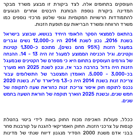
העוסקים בתחומים אלה. לצד ביקורת זו מבצע משרד מבקר
המדינה ביקורת נוספת הבוחנת היבטים אחרים הנוגעים
להתמודדות הרשויות המקומיות וגופי שלטון מרכזי נוספים כמו
משרד הרווחה ומשרד הבריאות עם תופעת הזנות.
בהתאם לממצאי הסקר הלאומי היחיד בנושא, שבוצע בישראל
בשנת 2016, נכון לשנת 2014 היו כ-12,000 נשים וגברים
במעגל הזנות (95% מהם נשים), מתוכם כ-1,300 קטינות
וקטינים, וגיל הכניסה הממוצע למעגל זה היה 13 - 14. ההנחה
של גורמים העוסקים בתחום היא כי מספרם של הקטינים שבמעגל
הזנות היה גדול בהרבה כבר אז, ונכון לשנת 2025 הוא מוערך
בכ-3,000 - 5,000. האומדן המצטבר של התשלומים עבור
צריכת זנות בשנת 2014 היה כ-1.3 מיליארד ש"ח. בשנת 2020
נכנס לתוקפו חוק איסור צריכת זנות כהוראת שעה לתקופה של
חמש שנים, ובשנת 2025 הוארך תוקפה של הוראת השעה בחמש
שנים.
ככלל, פעולות האכיפה מכוח החוק באות לידי ביטוי בהטלת
קנסות על צרכני הזנות. החוק האמריקאי להגנה על קורבנות סחר
בבני אדם משנת 2000 הסדיר מנגנון דיווח שנתי של מדינות