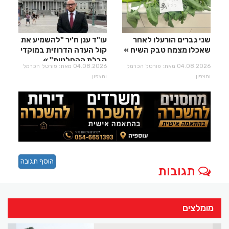
שני גברים הורעלו לאחר
עו"ד ענן ח'יר "להשמיע את
שאכלו מצמח טבק השיח
קול העדה הדרוזית במוקדי
קבלת ההחלטות"
04.08.2026 מאת: פורטל הכרמל
04.08.2026 מאת: פורטל הכרמל
והצפון
והצפון
הוסף תגובה
תגובות
מומלצים