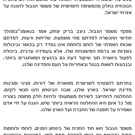
הנוכחית כחלק מהמשימה היומיומית של משמר הגבול להגנה על
אזרחי ישראל.
מפקד משמר הגבול, ניצב בריק יצחק, אמר בנאומו:"במהלך
חודשי ההכשרה למדתם מהי משמעת, שליחות ורעות. למדתם
שכוחו האמיתי של לוחם ולוחמת אינו נמדד רק בכושר וביכולות
גופניות או ברמת המיומנויות שלו, אלא בעמידה ערכית, ביכולת
לפעול ביושרה תוך שיקול דעת גם ברגעים המאתגרים ביותר,
ובנכונות לשאת בנטל ובאחריות על העם והמדינה שלנו.
בחרתם להצטרף לשרשרת מפוארת של דורות, מגיני ומגינות
מדינת ישראל. בארץ שלנו, שבה הביטחון הינו תנאי לקיום,
ההחלטה להתייצב לשירות משמעותי ולהיות חלק מחומה בצורה
מול כל איום היא ההחלטה הראויה ביותר שיש, הגנה על חיי אדם
ושמירה על חוסנה של החברה ועל הארץ שלנו.
משמר הגבול הוא חוד החנית של ביטחון הפנים. לוחמי ולוחמות
החיל נדרשים יום ביומו לתפקד תחת לחץ, במציאות ביטחונית