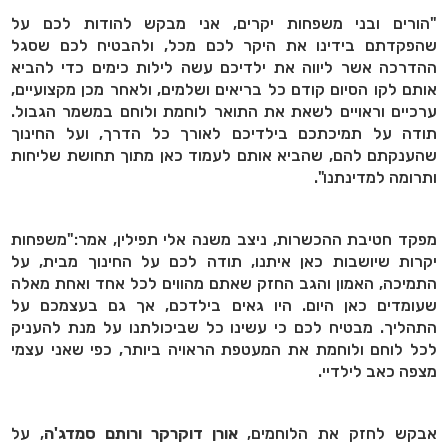
"הורים ובני משפחות יקרים, אני מבקש להודות לכם על
שהפקדתם בידינו את היקר לכם מכל, ולהבטיח לכם שסגל
ההדרכה אשר ליווה את ילדיכם עשה לילות כימים כדי להביא
אותם לקו הסיום קודם כל בריאים ושלמים, ולאחר מכן מקצועיים,
ערכיים וראויים לשאת את התואר לוחמת ולוחם במשמר הגבול.
תודה על תמיכתכם בילדיכם לאורך כל הדרך, ועל החינוך
שהענקתם להם, שהביא אותם לעמוד כאן מתוך תחושת שליחות
ותרומה למדינתנו".
מפקד חטיבת ההכשרות, ניצב משנה אלי תפילין, אמר:"משפחות
יקרות שיושבות כאן איתנו, תודה לכם על החינוך מבית, על
התמיכה, האמון והגב החזק שאתם מהווים לכל אחד ואחת מאלה
שעומדים כאן היום. היו גאים בילדכם, אך גם בעצמכם על
התהליך. מבטיח לכם כי עשינו כל שביכולתנו על מנת להעניק
לכל לוחם ולוחמת את המעטפת הראויה ביותר, כפי שאני עצמי
מצפה כאב לילדיי.
אבקש לחזק את הלוחמים,
אורן דוקרקר ורותם סמדג'ה
, על