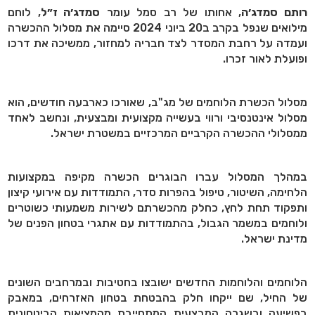
רותם סמדג׳ה
, אחותו של רב סמל עומר
סמדג׳ה ז״ל
, לוחם
מילואים שנפל בקרב ב20 ביוני 2024 סיימה את מסלול ההכשרה
ועמדה על רחבת המסדר לצד חבריה למחזור, ממשיכה את דרכו
ופועלת לאור זכרו.
מסלול הכשרת הלוחמים של מג"ב, שאורכו כארבעה חודשים, הוא
מסלול אינטנסיבי ורווי בעשייה מקצועית ומבצעית, ונחשב לאחד
ממסלולי ההכשרה הקרביים המרכזיים במשטרת ישראל.
במהלך המסלול עברו הבוגרים הכשרה מקיפה במקצועות
הלחימה, השיטור, טיפול בהפרות סדר, התמודדות עם אירועי קיצון
ותפקוד תחת לחץ, כחלק מהכשרתם לשירות משמעותי כשוטרים
ולוחמים במשמר הגבול, בהתמודדות עם אתגרי בטחון הפנים של
מדינת ישראל.
הלוחמים והלוחמות החדשים ישובצו בחטיבות ובמרחבים השונים
של החיל, שם ייקחו חלק בהבטחת בטחון האזרחים, במאבק
בפשיעה ובשגרה המבצעית המתחייבת מהמציאות הביטחונית