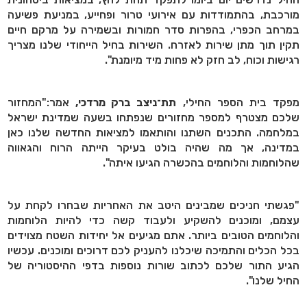
מורכבת, בהתמודדות עם אירועי טרור ופחייע, במניעת פשיעה
במרחב הכפרי, בהפרות סדר חמורות ובשמירה על מרקם חיים
תקין תוך מתן שירות לאזרח. השירות בחיל הייחודי שלנו מצריך
רגישות וכוח, לב חזק לא פחות מיד מיומנת".
מפקד בית הספר החילי,
תת־ניצב ברק מרדכי,
אמר:"המחזור
שלכם מצטרף למספר מחזורים שנפתחו בשעה שמדינת ישראל
במלחמה. התכנים השתנו והותאמו למציאות החדשה שלנו כאן
במדינה, אך מה שהיה בולט בעיקר הייתה הרוח והגאווה
שהלוחמות והלוחמים בהכשרה הגיעו איתה".
"פגשתי חניכים שמבינים היטב את האחריות שבחרו לקחת על
עצמם, ומוכנים להשקיע ולעבוד קשה כדי להיות הלוחמות
והלוחמים הטובים ביותר. אתם מגיעים אל יחידות השטח מצוידים
בכל הכלים והתמיכה שיכלנו להעניק לכם דרוכים ומוכנים. עכשיו
הגיע התור שלכם לכתוב שורות נוספות בדפי ההיסטוריה של
החיל שלנו".