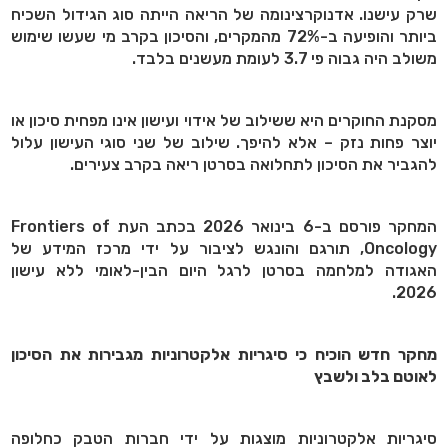
שרק עישנו. אדנוקרצינומה של הריאה הייתה סוג הגידול השכיח
ביותר והופיעה ב-72% מהמקרים, והסיכון בקרב מי שעשו שימוש
משולב היה גבוה פי 3.7 לעומת מעשנים בלבד.
מסקנת החוקרים היא ששילוב של אידוי ועישון אינו מפחית סיכון או
יוצר פחות נזק – אלא להיפך. שילוב של שני סוגי העישון עלול
להגביר את הסיכון לתחלואה בסרטן ריאה בקרב צעירים.
המחקר פורסם ב-6 בינואר 2026 בכתב העת
Frontiers of
Oncology
, תורגם והונגש לציבור על ידי מרכז המידע של
האגודה למלחמה בסרטן לרגל היום הבין-לאומי ללא עישון
2026.
מחקר חדש הוכיח כי סיגריות אלקטרוניות מגבירות את הסיכון
לאוטם בלב ולשבץ
סיגריות אלקטרוניות מוצגות על ידי חברות הטבק כחלופה