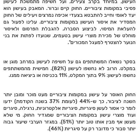
העישון, במיוחד בקרב צעירים, ועל חשיפה מתמשכת לעישון
פסיבי במקומות ציבוריים. החוק קיים וברור. המאבק בעישון הוא
יעד לאומי וחייב להתבטא בצעדי אכיפה נמרצים ויעילים של החוק
המסדיר את איסור העישון במקומות ציבוריים. עלינו לפעול גם
להעלאת המיסוי, לביצוע הסברה, להגבלת הפרסום ולאיסור
מוחלט של מכירת מוצרי עישון בטעמים, שנועדו לפתות את בני
הנוער להצטרף למעגל המכורים".
בסקר נשאלו המשתתפים גם על חשיפה לעישון במרחב מוגן או
במקלט. הרוב לא נחשפו לעישון (82%). חמישית מהמשתתפים
נחשפו לעישון: 9% בתוך המקלט, 11% בכניסה או ביציאה ממנו.
החוק האוסר על עישון במקומות ציבוריים מעט מוכר ומובן יותר
השנה לציבור, כך ש-44% (לעומת 37% בשנה הקודמת) ידעו
לומר כי אסור לעשן סיגריות, סיגריות אלקטרוניות, נרגילה, סיגרים
ועוד מוצרי עישון במקומות הציבוריים שמגדיר החוק. מי שלא
מעשן אף מבין אותו טוב יותר (51%). במגזר הערבי שיעור גבוה
יותר סבור כי מדובר רק על סיגריות (46%).