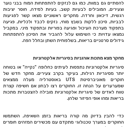
להסתיים גם במוות, כמו גם לנזקים להתפתחות המוח בבני נוער
וצעירים, המובילים לבעיות קשב, בעיות למידה, חוסר יציבות
רגשית, דיכאון וחרדה. מחקרים ראשוניים מצאו קשר לפגיעות
לבביות, סיכון ללקות בשבץ מוחי, נזקים לכבד ולכליות, פגיעה
בתפקוד מערכת העיכול ופגיעה בפוריות ובתפקוד מיני. במקביל
נמצאו עדויות כי השימוש עלול להגביר את הסיכון להתפתחות
גידולים סרטניים בריאות, בשלפוחית השתן ובחלל הפה.
מחקר מצא מתכות אורגניות בסיגריות אלקטרוניות
סיגריות אלקטרוניות נתפסות לעיתים כחלופה "נקייה" או בטוחה
יותר מסיגריות רגילות, בעיקר בקרב צעירים. מחקר חדש של
חוקרים מאוניברסיטת
UTS
באוסטרליה מעלה ממצאים
שמערערים על הנחה זו
.
החוקרים רצו לבחון אם חשיפה קצרת
טווח לאדים של סיגריות אלקטרוניות מובילה להצטברות מתכות
בריאות ומהו אופי הפיזור שלהן.
כדי להבין בדיוק מה קורה בריאות בזמן השאיפה, השתמשו
החוקרים במערך טכנולוגי מתקדם עם מכשירים המזהים חומרים