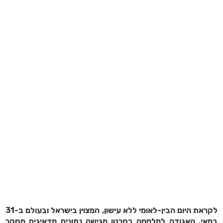
לקראת היום הבין-לאומי ללא עישון, המצוין בישראל ובעולם ב-31
במאי, האגודה למלחמה בסרטן מגישה נתונים מדאיגים מסקר