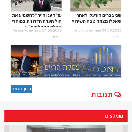
שני גברים הורעלו לאחר
עו"ד ענן ח'יר "להשמיע את
שאכלו מצמח טבק השיח
קול העדה הדרוזית במוקדי
קבלת ההחלטות"
04.08.2026 מאת: פורטל הכרמל
04.08.2026 מאת: פורטל הכרמל
והצפון
והצפון
הוסף תגובה
תגובות
מומלצים