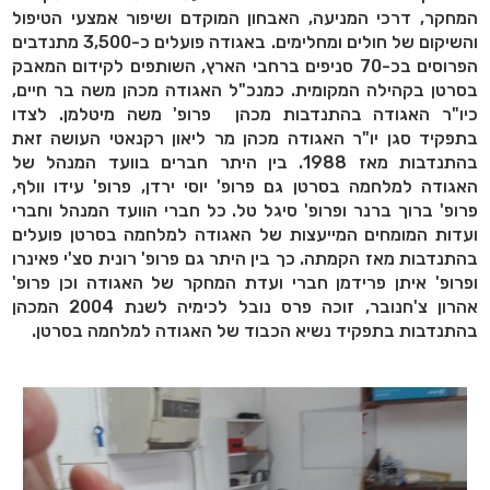
המחקר, דרכי המניעה, האבחון המוקדם ושיפור אמצעי הטיפול
והשיקום של חולים ומחלימים. באגודה פועלים כ-3,500 מתנדבים
הפרוסים בכ-70 סניפים ברחבי הארץ, השותפים לקידום המאבק
בסרטן בקהילה המקומית. כמנכ"ל האגודה מכהן משה בר חיים,
כיו"ר האגודה בהתנדבות מכהן פרופ' משה מיטלמן. לצדו
בתפקיד סגן יו"ר האגודה מכהן מר ליאון רקנאטי העושה זאת
בהתנדבות מאז 1988. בין היתר חברים בוועד המנהל של
האגודה למלחמה בסרטן גם פרופ' יוסי ירדן, פרופ' עידו וולף,
פרופ' ברוך ברנר ופרופ' סיגל טל. כל חברי הוועד המנהל וחברי
ועדות המומחים המייעצות של האגודה למלחמה בסרטן פועלים
בהתנדבות מאז הקמתה. כך בין היתר גם פרופ' רונית סצ'י פאינרו
ופרופ' איתן פרידמן חברי ועדת המחקר של האגודה וכן פרופ'
אהרון צ'חנובר, זוכה פרס נובל לכימיה לשנת 2004 המכהן
בהתנדבות בתפקיד נשיא הכבוד של האגודה למלחמה בסרטן.