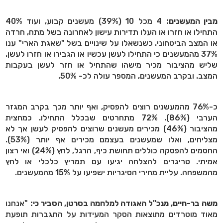
מבין המעשנים:
4 מכל 10 (39%) מעשנים קבוע, ועוד 40%
התחילו או חזרו או העלו תדירות עישון לאחרונה בשל מתח, חרדה
או המצב הביטחוני. כשנשאלו על שינויים בשל "שאגת הארי" ענו
37% מהמעשנים כי התחילו לעשן עכשיו או הגבירו או חזרו לעשן.
שליש מהציבור מכיר מישהו שהתחיל או חזר לעשן בעקבות
המצב. ובקרב המעשנים, המספר עולה לכ- 50%.
כ-76% מהמעשנים רוצים להפסיק, ואף יותר מכך בקרב המגזר
הערבי (86%). 72% מתחרטים שבכלל התחילו. כמחצית
מהציבור (46%) מכירים מעשנים שרוצים להפסיק לעשן אך לא
מצליחים, ואלו שמעשנים בעצמם מכירים אף יותר (53%).
החסמים להפסקה כוללים תחושת כיף, הרגל, לחץ (24%) ואי רצון
אמיתי. טריגרים להצלחה יגיעו עם תמריץ כלכלי או לחץ
מהמשפחה. עליית מחירי הסיגריות ישפיעו על 15% מהמעשנים.
משה בר-חיים, מנכ"ל האגודה למלחמה בסרטן, הסביר כי:
"אנחנו
מאוד מוטרדים מתוצאות הסקר המעידות על התגברות תופעת