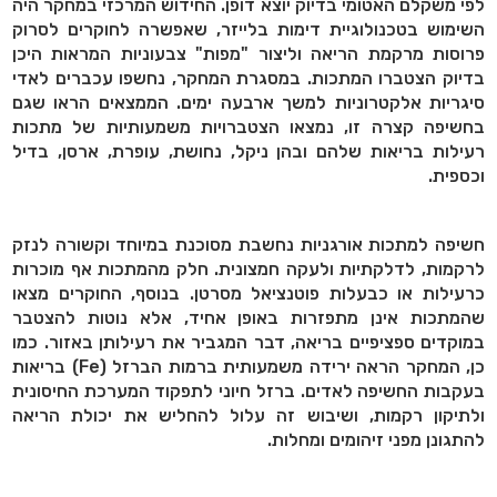
לפי משקלם האטומי בדיוק יוצא דופן. החידוש המרכזי במחקר היה
השימוש בטכנולוגיית דימות בלייזר, שאפשרה לחוקרים לסרוק
פרוסות מרקמת הריאה וליצור "מפות" צבעוניות המראות היכן
בדיוק הצטברו המתכות. במסגרת המחקר, נחשפו עכברים לאדי
סיגריות אלקטרוניות למשך ארבעה ימים. הממצאים הראו שגם
בחשיפה קצרה זו, נמצאו הצטברויות משמעותיות של מתכות
רעילות בריאות שלהם ובהן ניקל, נחושת, עופרת, ארסן, בדיל
וכספית.
חשיפה למתכות אורגניות נחשבת מסוכנת במיוחד וקשורה לנזק
לרקמות, לדלקתיות ולעקה חמצונית. חלק מהמתכות אף מוכרות
כרעילות או כבעלות פוטנציאל מסרטן. בנוסף, החוקרים מצאו
שהמתכות אינן מתפזרות באופן אחיד, אלא נוטות להצטבר
במוקדים ספציפיים בריאה, דבר המגביר את רעילותן באזור
.
כמו
כן, המחקר הראה ירידה משמעותית ברמות הברזל (
Fe
) בריאות
בעקבות החשיפה לאדים. ברזל חיוני לתפקוד המערכת החיסונית
ולתיקון רקמות, ושיבוש זה עלול להחליש את יכולת הריאה
להתגונן מפני זיהומים ומחלות.