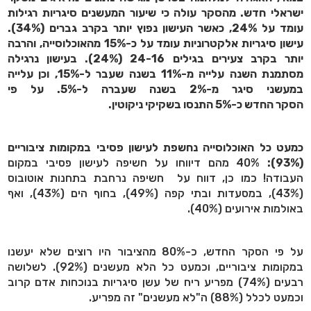
ישראלי חדש. מהסקר עולה כי שיעור המעשנים סיגריות רגילות
עומד על 24%, כאשר העישון נפוץ יותר בקרב גברים (34%).
עישון סיגריות אלקטרוניות עומד על כ-15% מהאוכלוסייה, והרבה
יותר בקרב צעירים בגילים 24-16 (24%). בעישון נרגילה
מסתמנת השנה עלייה מ-11% בשנה שעבר ל-15%, וכן עלייה
במעשני סיגר מ-2% בשנה שעברה ל-5%. על פי
הסקר החדש כ-5% התנסו בשקיקי ניקוטין.
כמעט כל האוכלוסייה נחשפת לעישון פסיבי במקומות ציבוריים
(93%):
40% מהם דיווחו על חשיפה לעישון פסיבי במקום
העבודה! כמו כן, דווח על חשיפה נרחבת בתחנות אוטובוס
(43%), במסעדות ובתי קפה (49%), בחוף הים (43%), ואף
באולמות אירועים (40%).
על פי הסקר החדש, כ-80% מהציבור היו רוצים שלא יעשנו
במקומות ציבוריים, וכמעט כל הלא מעשנים (92%). לשלושה
רבעים (74%) מפריע ריח של עשן סיגריות בנוכחות אדם קרוב
וכמעט לכלל (88%) ה"לא מעשנים" זה מפריע.