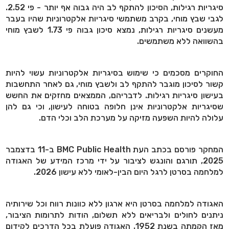
סיגריות רגילות, הסיכון להתקף לב היה גבוה אף יותר - פי 2.52.
לגבי שבץ מוחי, בקרב משתמשי סיגריות אלקטרוניות שהיו בעבר
מעשנים סיגריות רגילות, נמצא סיכון גבוה פי 1.73 לשבץ מוחי
בהשוואה ללא משתמשים.
החוקרים מסכמים כי שימוש בסיגריות אלקטרוניות עשוי להיות
קשור לסיכון מוגבר להתקף לב ולשבץ מוחי, גם לאחר התחשבות
בעישון סיגריות רגילות. לדבריהם, הממצאים מחזקים את החשש
שסיגריות אלקטרוניות אינן חלופה בטוחה לעישון, וכי גם להן
עלולה להיות השפעה מזיקה על מערכת הלב וכלי הדם.
המחקר פורסם בכתב העת
BMC Public Health
ב-11 בדצמבר
2025, תורגם והונגש לציבור על ידי מרכז המידע של האגודה
למלחמה בסרטן לרגל היום הבין-לאומי ללא עישון 2026.
האגודה למלחמה בסרטן היא ארגון ללא כוונות רווח וכל שירותיה
ניתנים לחולים ולבריאים ללא תשלום, הודות לתרומות הציבור,
מאז הקמתה בשנת 1952. האגודה פועלת בכל הדרכים לקידום