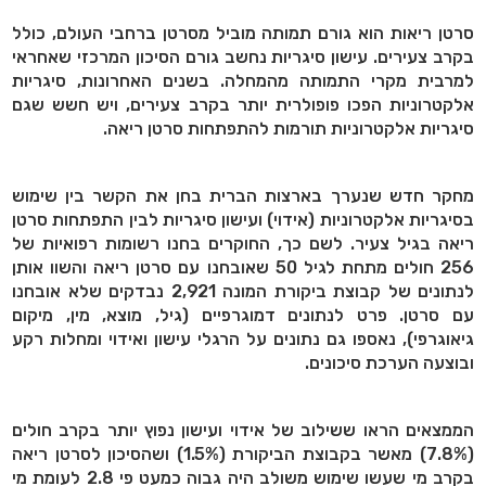
סרטן ריאות הוא גורם תמותה מוביל מסרטן ברחבי העולם, כולל
בקרב צעירים. עישון סיגריות נחשב גורם הסיכון המרכזי שאחראי
למרבית מקרי התמותה מהמחלה. בשנים האחרונות, סיגריות
אלקטרוניות הפכו פופולרית יותר בקרב צעירים, ויש חשש שגם
סיגריות אלקטרוניות תורמות להתפתחות סרטן ריאה.
מחקר חדש שנערך בארצות הברית בחן את הקשר בין שימוש
בסיגריות אלקטרוניות (אידוי) ועישון סיגריות לבין התפתחות סרטן
ריאה בגיל צעיר. לשם כך, החוקרים בחנו רשומות רפואיות של
256 חולים מתחת לגיל 50 שאובחנו עם סרטן ריאה והשוו אותן
לנתונים של קבוצת ביקורת המונה 2,921 נבדקים שלא אובחנו
עם סרטן. פרט לנתונים דמוגרפיים (גיל, מוצא, מין, מיקום
גיאוגרפי), נאספו גם נתונים על הרגלי עישון ואידוי ומחלות רקע
ובוצעה הערכת סיכונים.
הממצאים הראו ששילוב של אידוי ועישון נפוץ יותר בקרב חולים
(7.8%) מאשר בקבוצת הביקורת (1.5%) ושהסיכון לסרטן ריאה
בקרב מי שעשו שימוש משולב היה גבוה כמעט פי 2.8 לעומת מי