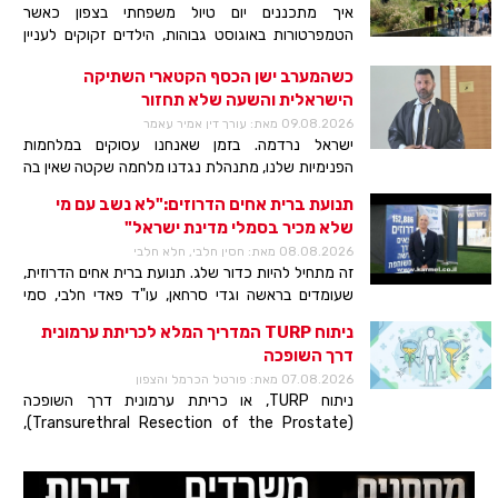
איך מתכננים יום טיול משפחתי בצפון כאשר
הטמפרטורות באוגוסט גבוהות, הילדים זקוקים לעניין
וההורים אינם רוצים לבלות שעות במסלול חשוף לשמש?
כשהמערב ישן הכסף הקטארי השתיקה
אתר "נהריים-בגשר" (גשר הישנה) מציע פתרון המשלב
הישראלית והשעה שלא תחזור
בין תצפית מוצלת, חללים ממוזגים, מיצגים אור־קוליים
וסיורי ערב המתקיימים בשעות הנעימות יותר של היממה.
09.08.2026 מאת: עורך דין אמיר עאמר
ישראל נרדמה. בזמן שאנחנו עסוקים במלחמות
הפנימיות שלנו, מתנהלת נגדנו מלחמה שקטה שאין בה
טנקים ואין בה טילים יש בה כסף. הרבה כסף. קטאר,
תנועת ברית אחים הדרוזים:"לא נשב עם מי
אמירות זעירה עם קופה אינסופית, בונה בסבלנות של
שלא מכיר בסמלי מדינת ישראל"
שנים אימפריה של השפעה
08.08.2026 מאת: חסין חלבי, חלא חלבי
זה מתחיל להיות כדור שלג. תנועת ברית אחים הדרוזית,
שעומדים בראשה וגדי סרחאן, עו"ד פאדי חלבי, סמי
ביבאר ואחרים, מצליחה להתחבר לשטח שנותן בהם אמון,
ניתוח TURP המדריך המלא לכריתת ערמונית
בכל מפגש הם מגדילים את כוחם בעדה הדרוזית, שרבים
דרך השופכה
ממנה מאמינים בהם ורוצים לתת להם תמיכה, וגדי לא
07.08.2026 מאת: פורטל הכרמל והצפון
מאבד שליטה, מכבד את כולם ובעיקר מכוון לטובת
ניתוח TURP, או כריתת ערמונית דרך השופכה
האזרחים.
(Transurethral Resection of the Prostate),
הוא הליך כירורגי לטיפול בהגדלה שפירה של הערמונית
סור
(BPH). למעשה, מטרת הניתוח היא להסיר את הרקמה
שקר
שחוסמת את זרימת השתן.