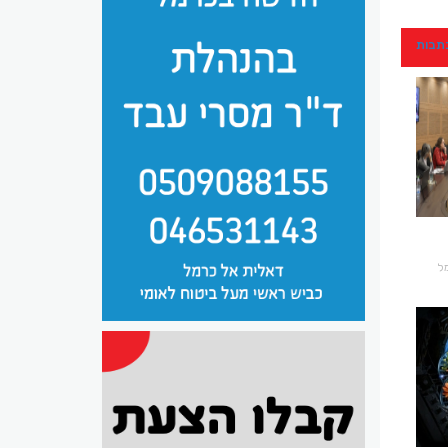
כתבות
רמל