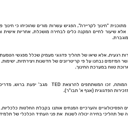
תוכנית "חינוך לקריירה", הפגיש עשרות מורים שהוכיחו כי חינוך פינ
 אלא שיעור לחיים המקנה כלים לבחירה מושכלת, אחריות אישית וח
מוגברת.
ת רגעית, אלא שיאו של תהליך פדגוגי מעמיק שכלל מפגשי הטמעת יד
ר המיזמים נבחנו על פי קריטריונים של חדשנות ויצירתיות, ישימות, ר
רוכת טווח במערכת החינוך.
רגע לפני שלב השיפוט המותח, זכו המשתתפים להרצאת TED מגב' יפע
כירות הפדגוגית (אגף א' תבו"ר).
ם הפסיכולוגיים והערכיים המנחים אותנו בקבלת החלטות כלכליות,
ה של תהליכי בחירה יכולה לשנות את פני העתיד הכלכלי של תלמידי