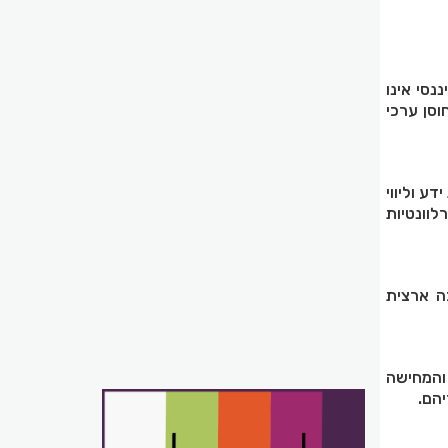
נסי אינו
וסן ערכי
ע וליווי
לוונטיות
ת ברוש, מדריכה ארצית
 והמחישה
הם.