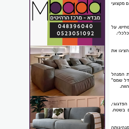
ם מקצועי
חיש, על
לכלי.
ציגו את
ת המנהל
'דל שמס"
ווה.
פדגוגי,
ים בשטח.
מנהיגותה