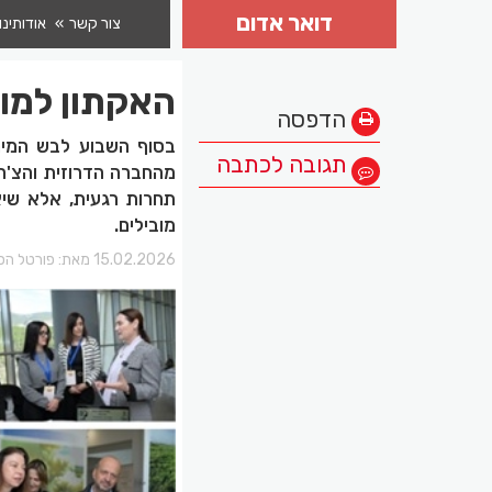
דואר אדום
צור קשר
אודותינו
האקתון למור
הדפסה
בסוף השבוע לבש המינה
תגובה לכתבה
מהחברה הדרוזית והצ'ר
תחרות רגעית, אלא שיא
מובילים.
15.02.2026 מאת:
פורטל הכר