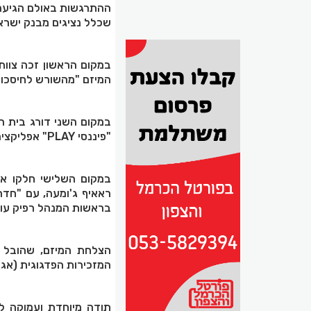
ההתרגשות באולם הגיעה 
שכלל נציגים מבנק ישרא
במקום הראשון זכה צוות
המיזם "מהשורש לחיסכון 
במקום השני דורג בית ה
"פיננסי PLAY" אפליקציה דיגיטלית חווייתית המנגישה מושגים פיננסיים לילדים.
במקום השלישי חלקו את 
ראאיף ג'ומעה, עם "חדר
בראשות המנהל רפיק עוי
הצלחת המיזם, שהובל ע"
המזכירות הפדגוגית (אגף 
תודה מיוחדת ועמוקה לג