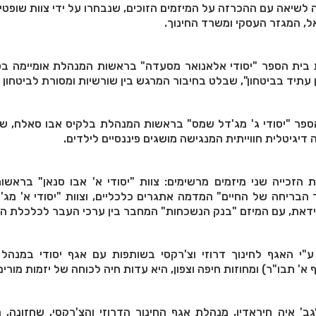
לשיאה עם ההכרזה על המיזמים הזוכים, שנבחרו על ידי צוות שופטי
ל, המגזר העסקי ומשרד החינוך.
 בית הספר "יסודי אלאנואר מסעדה" בראשות המנהלת אומיימה בט
עתיד בביטחון", שבלט בחיבור המרגש בין שורשיות ומסורת לביטחון כ
ספר "יסודי ג' מג'דל שמס" בראשות המנהלת בלקיס אבו סאלח, שה
הזכייה שני מיזמים מרשימים: צוות "יסודי א' אבו סנאן" בראשו
 הבריחה של החיים" המדמה אתגרים כלכליים, וצוות "יסודי א' מג
דאת, עם המיזם "בנק הנשכחות" המחבר בין ערכי העבר לכלכלת הה
י האגף לחינוך דרוזי וצ'רקסי בשותפות עם אגף יסודי במנהל ה
א' תבו"ר) ומחוזות חיפה וצפון, היא עדות חיה לכוחה של יזמות מור
ב' איה חיראדין, מנהלת אגף החינוך הדרוזי והצ'רקסי, שחזונה, 