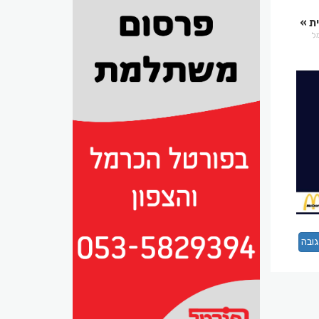
ת
רמל
ובה