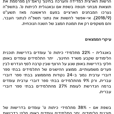
הרשות הארצית למדידה והערכה בחינוך (ראמ"ה) מפרסמת את
תוצאות מבחני תנופה בשפת אם ובאנגלית לכיתות ט'. בתשפ"ה
נערכו המבחנים הארציים בפעם הראשונה מאז תשע"ט
(2018/9). אי-אפשר להשוות את נתוני תשפ"ה לנתוני העבר,
והם משקפים רק את תמונת המצב של השנה הנוכחית.
עיקרי הממצאים
באנגלית - 22% מתלמידי כיתות ט' עומדים בדרישות תוכנית
הלימודים שקבע משרד החינוך, יתר התלמידים עומדים באופן
חלקי בדרישות באופן שנע על הרצף שבין קרבה לסף הנדרש לבין
פערים משמעותיים. ממוצע ההישגים של התלמידים בבתי ספר
דוברי ערבית נמוך ב-24 נקודות מהממוצע בבתי ספר דוברי
עברית, ורק 9% מהתלמידים בבתי ספר דוברי ערבית עומדים
ברמה הנדרשת לעומת 27% מהתלמידים בבתי ספר דוברי
עברית.
בשפת אם - 38% מתלמידי כיתות ט' עומדים בדרישות של
תוכנית הלימודים. יתר התלמידים עומדים באופן חלקי בדרישות