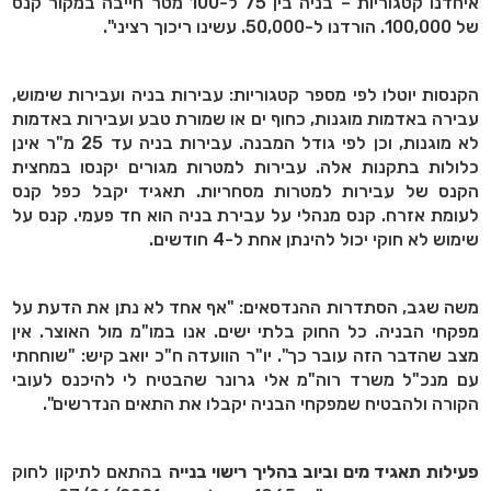
איחדנו קטגוריות – בניה בין 75 ל-100 מטר חייבה במקור קנס
של 100,000. הורדנו ל-50,000. עשינו ריכוך רציני".
הקנסות יוטלו לפי מספר קטגוריות: עבירות בניה ועבירות שימוש,
עבירה באדמות מוגנות, כחוף ים או שמורת טבע ועבירות באדמות
לא מוגנות, וכן לפי גודל המבנה. עבירות בניה עד 25 מ"ר אינן
כלולות בתקנות אלה. עבירות למטרות מגורים יקנסו במחצית
הקנס של עבירות למטרות מסחריות. תאגיד יקבל כפל קנס
לעומת אזרח. קנס מנהלי על עבירת בניה הוא חד פעמי. קנס על
שימוש לא חוקי יכול להינתן אחת ל-4 חודשים.
משה שגב, הסתדרות ההנדסאים: "אף אחד לא נתן את הדעת על
מפקחי הבניה. כל החוק בלתי ישים. אנו במו"מ מול האוצר. אין
מצב שהדבר הזה עובר כך". יו"ר הוועדה ח"כ יואב קיש: "שוחחתי
עם מנכ"ל משרד רוה"מ אלי גרונר שהבטיח לי להיכנס לעובי
הקורה ולהבטיח שמפקחי הבניה יקבלו את התאים הנדרשים".
פעילות תאגיד מים וביוב בהליך רישוי בנייה
בהתאם לתיקון לחוק