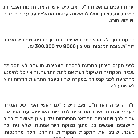
ועדת הפנים בראשות ח"כ יואב קיש אישרה את תקנות העבירות
המנהליות, לפיהן יוטלו לראשונה קנסות מנהליים על עבירות בניה
ושימוש חורג.
התקנות הן חלק מרפורמה באכיפת התכנון והבניה, שמוביל משרד
רוה"מ. גובה הקנסות ינוע בין 8000 עד 300,000 ₪.
לפני הקנס תינתן התרעה להסרת העבירה. הוועדה לא הסכימה
שבידי הפקח יהיה שיקול דעת אם לתת התרעה, והוא יוכל להימנע
מהתרעה לפני קנס רק במקרה שהיו בעבר התרעות חוזרות והוא
לא שמע להן.
יו"ר הוועדה דאז ח"כ יואב קיש : "גם ראשי העיר של המגזר
הערבי והדרוזי אינם מתנגדים למדיניות האכיפה. עם זאת אנו
ערים לכך שתוכניות המתאר המפורטות עדיין אינן מאושרות ברוב
היישובים, ואנשים בנו מתוך מצוקת דיור אמתית, שלא ניתן לה
מענה. שינינו את התקנות המקוריות, והורדנו חלק מהקנסות.