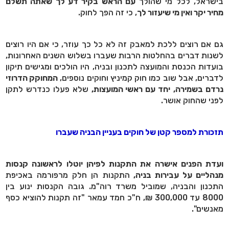
בישראל, לכל מי שהולך
עם הראש בקיר דע לך שאתה תשלם
מחיר יקר ואין מי שיעזור לך
, כי זה הפך לחוק.
גם אם רוצים ללכת למאבק זה לא כל כך עוזר, כי אם היו רוצים
לשנות דברים בהחלטות הרבות שעברו בשלוש השנים האחרונות,
בועדות הכנסת והמועצה לתכנון ובניה, היו הולכים ומגישים תיקון
לדברים, אבל שוב כמו חוק קמיניץ וחוקים נוספים,
המחוקק הדרוזי
נרדם בשמירה,
יחד עם ראשי המועצות,
שלא פעלו כנדרש לתקן
לפני שהחוק אושר.
תזכורת למספר קטן של חוקים בעניין הבניה שעברו
ועדת הפנים אישרה את התקנות לפיהן יוטלו לראשונה קנסות
מנהליים על עבירות בניה,
התקנות הן חלק מרפורמה באכיפת
התכנון והבניה, שמוביל משרד רוה"מ. גובה הקנסות ינוע בין
8000 עד 300,000 ₪, ח"כ חמד עמאר "זה תקנות להוציא כסף
מאנשים".