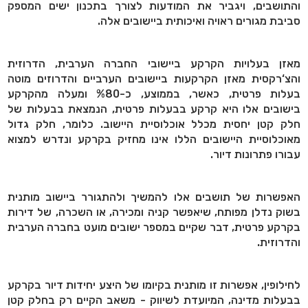
והתושבים, ויגביר את המודעות לצורך בתכנון ישים המספק
סביבת מגורים ראויה ואיכותית ביישובים אלה.
מאזן בעלויות הקרקע ביישובי החברה הערבית, הדרוזית
והצ‘רקסית מאזן הקרקעות ביישובים הערביים והדרוזים מוטה
בעלות פרטית, כאשר, בממוצע, כ-%80 ומעלה מהקרקע
בישובים אלו היא קרקע בבעלות פרטית, הנמצאת בבעלות של
חלק קטן יחסית מכלל אוכלוסיית היישוב. כלומר, חלק גדול
מאוכלוסיית היישובים הללו אינו מחזיק בקרקע ונדרש למצוא
עבורו פתרונות דיור.
האפשרות של תושבים אלו להמשיך ולהתגורר ביישוב מותנית
בשוק נדלן מפותח, שיאפשר קניה ומכירה, או השכרה, של דירות
בקרקע פרטית, דבר שקיים במספר ישובים מועט בחברה הערבית
והדרוזית.
לחילופין, אפשרות זו מותנית בקיומו של היצע יחידות דיור בקרקע
בבעלות מדינה, המיועדת לשיווק - משאב הקיים רק בחלק קטן