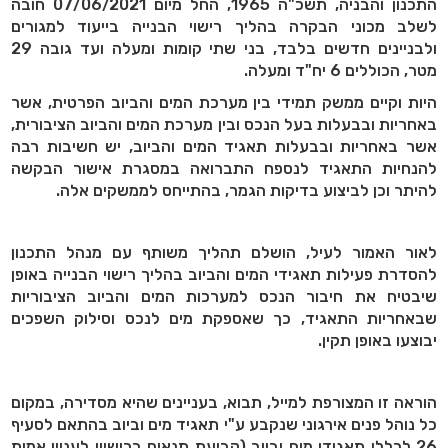
התכנון והבניה, תשכ"ה 1965, החל מיום 07/06/2021 חובה
לשלב מכוני הבקרה בהליך רישוי הבנייה בייעוד למגורים
ולבניינים חדשים בלבד, בני שתי קומות ומעלה ועד גובה 29
מטר, הכוללים 6 יח"ד ומעלה.
היות וקיים ממשק תמידי בין מערכת המים והביוב הפרטית, אשר
באחריות ובבעלות בעל הנכס ובין מערכת המים והביוב הציבורית,
אשר באחריות ובבעלות תאגיד המים והביוב, יש חשיבות רבה
להנחיות התאגיד לנספח התברואה במסגרת אישור הבקשה
להיתר וכן לביצוע בדיקות הגמר, בהתייחס לממשקים אלה.
לאור האמור לעיל, הושלם תהליך משותף עם מנהל התכנון
להסדרת פעילות תאגידי המים והביוב בהליך רישוי הבנייה באופן
שיבטיח את חיבור הנכס למערכות המים והביוב הציבוריות
שבאחריות התאגיד, כך שאספקת מים לנכס וסילוק השפכים
יבוצעו באופן תקין.
הוראה זו המצורפת למייל, תבוא, בעניינים שהיא מסדירה, במקום
כל נוהל פנים אירגוני שנקבע ע"י תאגיד מים וביוב בהתאם לסעיף
26 לכללי תאגידי מים וביוב (קביעת תנאים ברישיון לעניין אמות