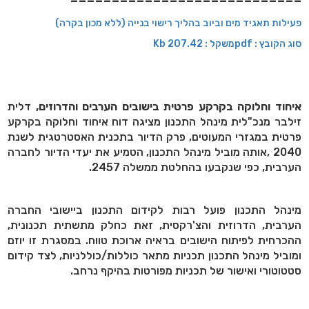
----------------------------
פעילות תאגיד מים וביוב בהליך רישוי בנייה (ללא מכון בקרה)
סוג הקובץ : pdfמשקל : 207.42 Kb
איחוד וחלוקה בקרקע פרטית בישובים הערבים והדרוזים,
דלית
זילבר מנכ"לית מינהל התכנון מציגה דוח איחוד וחלוקה בקרקע
פרטית במגזרי המעוטים, פרק הדיור בתכנית האסטרטגית לשנת
2040 ,אותה מוביל מינהל התכנון, הטמיע את יעדי הדיור לחברה
הערבית, כפי שנקבעו בהחלטת ממשלה 2457.
מינהל התכנון פועל רבות לקידום התכנון ביישובי החברה
הערבית, הדרוזית והצ'רקסית, זאת כחלק מתשתית תכנונית,
ההכרחית לפיתוח הישובים בראיה ארוכת טווח. במסגרת זו יוזם
ומוביל מינהל התכנון תכניות מתאר כוללות/כוללניות, לצד קידום
סטטוטורי ואישור של תכניות מפורטות בהיקף נרחב.