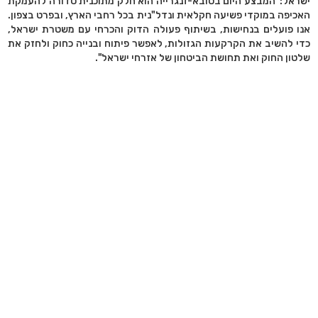
ישראל:"המבצע היום בטובא-זנגרייה הוא חלק מתוכנית סדורה להעמקת
האכיפה במוקדי פשיעה חקלאית ונדל"נית בכל רחבי הארץ, ובפרט בצפון.
אנו פועלים בנחישות, בשיתוף פעולה הדוק והכרחי עם משטרת ישראל,
כדי להשיב את הקרקעות הגזולות, לאפשר פיתוח ובנייה כחוק ולחזק את
שלטון החוק ואת תחושת הביטחון של אזרחי ישראל".