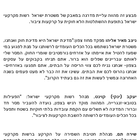
מבצע זה מהווה עליית מדרגה במאבק של משטרת ישראל רשות מקרקעי
ישראל בתופעת ההשתלטות הלא חוקית על קרקעות ציבור.
ניצב מאיר אליהו
מפקד מחוז צפון:"מדינת ישראל היא מדינת חוק ואנחנו,
משטרת ישראל נשתמש בכל הכלים העומדים לרשותנו על מנת לפגוע במי
שמעז להטיל את איימתו על אזרחים נורמטיבים שומרי החוק. המסר שלי
לאותם עבריינים שפלים הוא ברור, אתם תניחו בקבוקים על עסקים
בצפון- אנחנו נניח לכם צווי הריסה על הבתים, אתם תפגעו באזרחים-
אנחנו נהרוס לכם את הבתים. עשינו את זה כבר לא מעט פעמים בשנה
האחרונה ונמשיך לעשות את זה גם בעתיד הקרוב".
יעקב (ינקי) קוינט
, מנהל רשות מקרקעי ישראל: "הפעילות
בטובא-זנגרייה, המהווה מוקד רגיש בצפון, נועדה להעביר מסר חד
וברור: המדינה לא תשלים עם הקמת עובדות בלתי חוקיות בשטח ותפעל
בכל הכלים העומדים לרשותה להשבת הקרקעות לציבור".
שירה תם
, מנהלת חטיבת השמירה על הקרקע ברשות מקרקעי