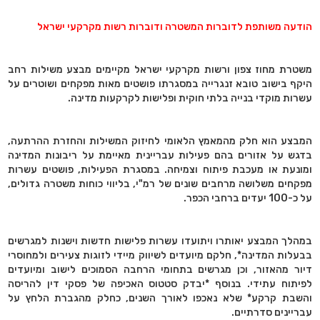
הודעה משותפת לדוברות המשטרה ודוברות רשות מקרקעי ישראל
משטרת מחוז צפון ורשות מקרקעי ישראל מקיימים מבצע משילות רחב
היקף בישוב טובא זנגרייה במסגרתו פושטים מאות מפקחים ושוטרים על
עשרות מוקדי בנייה בלתי חוקית ופלישות לקרקעות מדינה.
המבצע הוא חלק מהמאמץ הלאומי לחיזוק המשילות והחזרת ההרתעה,
בדגש על אזורים בהם פעילות עבריינית מאיימת על ריבונות המדינה
ומונעת או מעכבת פיתוח וצמיחה. במסגרת הפעילות, פושטים עשרות
מפקחים משלושה מרחבים שונים של רמ"י, בליווי כוחות משטרה גדולים,
על כ-100 יעדים ברחבי הכפר.
במהלך המבצע יאותרו ויתועדו עשרות פלישות חדשות וישנות למגרשים
בבעלות המדינה*, חלקם מיועדים לשיווק מיידי לזוגות צעירים ולמחוסרי
דיור מהאזור, וכן מגרשים בתחומי הרחבה הסמוכים לישוב ומיועדים
לפיתוח עתידי. בנוסף *יבדק סטטוס האכיפה של פסקי דין להריסה
והשבת קרקע* שלא נאכפו לאורך השנים, כחלק מהגברת הלחץ על
עבריינים סדרתיים.