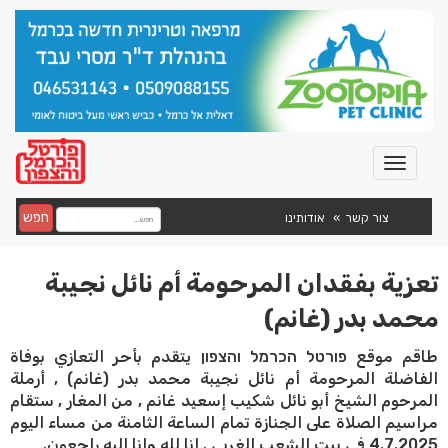
חפש
צור קשר
אודותינו
تعزية بفقدان المرحومة أم نائل نجيبة
محمد بدر (غانم)
طاقم موقع פורטל הכרמל והצפון يتقدم بأحر التعازي بوفاة
الفاضلة المرحومة أم نائل نجيبة محمد بدر (غانم) , أرملة
المرحوم الشيخ أبو نائل شكيب إسعيد غانم , من المغار , ستقام
مراسيم الصلاة على الجنازة تمام الساعة الثامنة من مساء اليوم
4.7.2025 في بيت الشعب الغربي . إنا لله وإنا إليه راجعون.