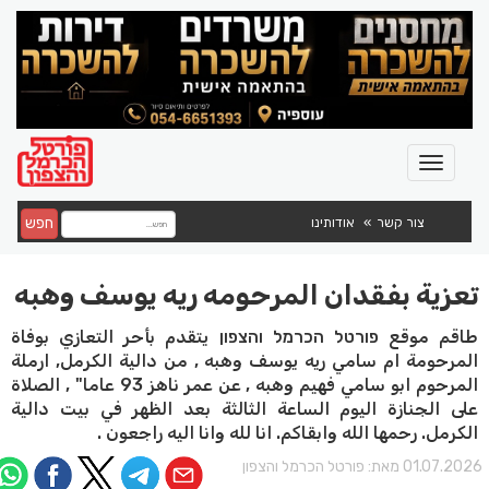
חפש
צור קשר
אודותינו
تعزية بفقدان المرحومه ريه يوسف وهبه
طاقم موقع פורטל הכרמל והצפון يتقدم بأحر التعازي بوفاة
المرحومة ام سامي ريه يوسف وهبه , من دالية الكرمل, ارملة
المرحوم ابو سامي فهيم وهبه , عن عمر ناهز 93 عاما" , الصلاة
على الجنازة اليوم الساعة الثالثة بعد الظهر في بيت دالية
الكرمل. رحمها الله وابقاكم. انا لله وانا اليه راجعون .
01.07.202 מאת:
פורטל הכרמל והצפון