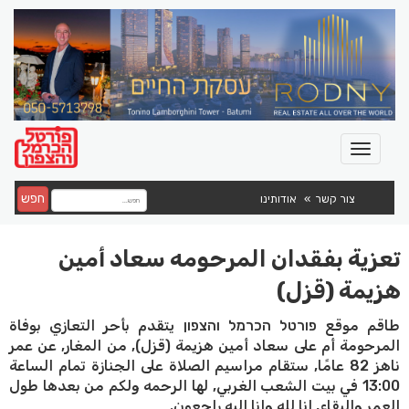
חפש
צור קשר
אודותינו
تعزية بفقدان المرحومه سعاد أمين
هزيمة (قزل)
طاقم موقع פורטל הכרמל והצפון يتقدم بأحر التعازي بوفاة
المرحومة أم على سعاد أمين هزيمة (قزل), من المغار, عن عمر
ناهز 82 عامًا, ستقام مراسيم الصلاة على الجنازة تمام الساعة
13:00 في بيت الشعب الغربي, لها الرحمه ولكم من بعدها طول
العمر والبقاء, انا لله وانا اليه راجعون.