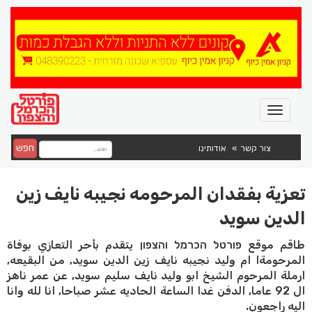
חפש
צור קשר
אודותינו
تعزية بفقدان المرحومه نجيبه نايف زين
الدين سويد
طاقم موقع פורטל הכרמל והצפון يتقدم بأحر التعازي بوفاة
المرحومةا ام وليد نجيبه نايف زين الدين سويد, من البقيعه,
ارملة المرحوم الشيخ ابو وليد نايف سليم سويد, عن عمر ناهز
ال 92 عاما, الدفن غدا الساعة الحاديه عشر صباحا, انا لله وانا
اليه راجعون.