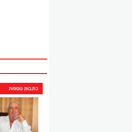
כתבות נוספות