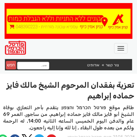
חפש
צור קשר
אודותינו
تعزية بفقدان المرحوم الشيخ مالك فايز
حماده إبراهيم
طاقم موقع פורטל הכרמל והצפון يتقدم بأحر التعازي بوفاة
الشيخ أبو فايز مالك فايز حماده إبراهيم, من ساجور, العمر 69
عام والدفن اليوم الخميس الساعه الثانيه 14:00, له الرحمة
ولكم من بعده طول البقاء , إنا لله وإنا إليه راجعون.