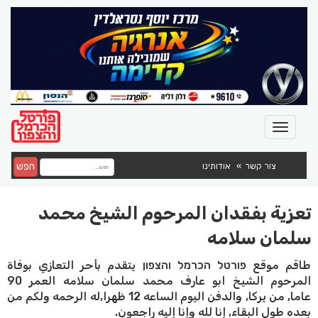
חפש
צור קשר
אודותינו
تعزية بفقدان المرحوم الشيخ محمد
سلمان سلامه
طاقم موقع פורטל הכרמל והצפון يتقدم بأحر التعازي بوفاة
المرحوم الشيخ ابو عارف محمد سلمان سلامه العمر 90
عاما, من يركا, والدفن اليوم الساعه 12 ظهرا,له الرحمه ولكم من
بعده طول البقاء, إنا لله وإنا إليه راجعون.