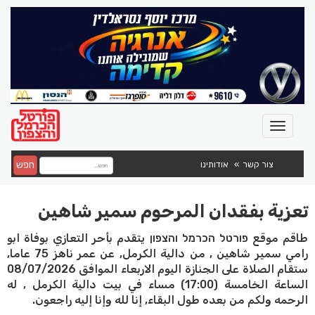
חפש
צור קשר
אודותינו
تعزية بفقدان المرحوم سمير شاهين
طاقم موقع פורטל הכרמל והצפון يتقدم بأحر التعازي بوفاة ابو
رامي سمير شاهين , من دالية الكرمل, عن عمر ناهز 75 عاما,
ستقام الصلاة على الجنازة اليوم الاربعاء الموافق 08/07/2026
الساعة الخامسة (17:00) مساء في بيت دالية الكرمل , له
الرحمه ولكم من بعده طول البقاء, إنا لله وإنا إليه راجعون.