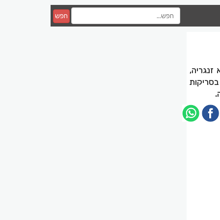
חפש
זנגריה,
וע, החלו בסריקות
.