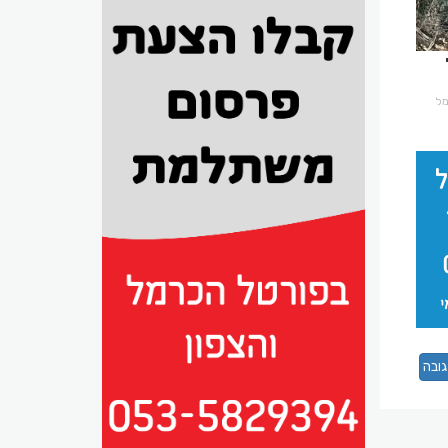
רמל
ובה