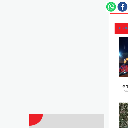
כתבות
רמל