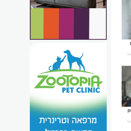
רמל
ק
רמל