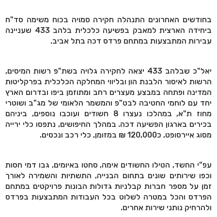
בחודשים האחרונים התנהלה חקירה סמויה בכוח משימה סד"ח
ביחידה הארצית למאבק בפשיעה כלכלית בלהב 433 שעניינה
עבירות המתבצעות במתחם פרדס דכה בתל אביב.
יאל"כ שבלהב 433 יצאה לחקירה גלויה בשת"פ רשות המיסים,
הרשות לאיסור הלבנת הון ובליווי המחלקה הכלכלית בפרקליטות
המדינה ופתחה במבצע מעצרים רחב ומתוזמן ביפו ובדרום הארץ
יחד עם לוחמי החטיבה לבט"פ והמשמר הלאומי של מג"ב ושוטרי
מחוז ת"א, במהלכו נעצרו 8 חשודים ועוכבו נוספים, ביניהם
בכירים בארגון הפשיעה דכה. במהלך החיפושים, נתפסו כלי ירייה
מסוג איירסופט, כ120,000 ₪ במזומן, כלי רכב ונכסים.
עפ"י החשד, הטילו החשודים אימה, סחטו באיומים, גבו דמי חסות
וכפו שירותים שונים בתחום הבנייה, התשתיות והשמירה לאורך
זמן על מספר חברות קבלניות גדולות הבונות פרויקטים במתחם
הפרדס והכל במטרה לשלוט בכל העבודות המתבצעות בפרדס
ולהרחיק נותני שירות אחרים.