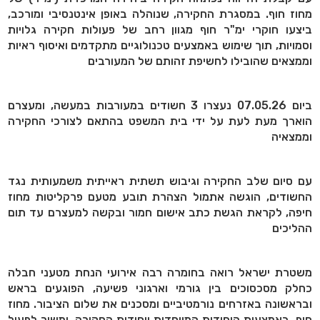
מחוז חוף. במסגרת החקירה, שנוהלה באופן אינטנסיבי ומורכב,
ביצעו חוקרי ימ"ר חוף מגוון רחב של פעולות חקירה גלויות
וסמויות, תוך שימוש באמצעים טכנולוגיים מתקדמים ואיסוף ראיות
וממצאים שהובילו לחשיפת זהותם של המעורבים
ביום 07.05.26 נעצרו 3 חשודים במעורבות במעשה, ומעצרם
הוארך מעת לעת על ידי בית המשפט בהתאם לצורכי החקירה
וממצאיה
עם סיום שלב החקירה וגיבוש תשתית ראייתית משמעותית נגד
החשודים, הוגשה אתמול הצהרת תובע מטעם פרקליטות מחוז
חיפה, לקראת הגשת כתב אישום חמור ובקשה למעצרם עד תום
ההליכים
משטרת ישראל רואה בחומרה רבה אירועי הנחת מטעני חבלה
כחלק מסכסוכים בין גורמי וארגוני פשיעה, הפוגעים בראש
ובראשונה באזרחים נורמטיביים ומסכנים את שלום הציבור. מחוז
חוף, באמצעות היחידות המיוחדות ויחידות החקירה, ימשיך לפעול