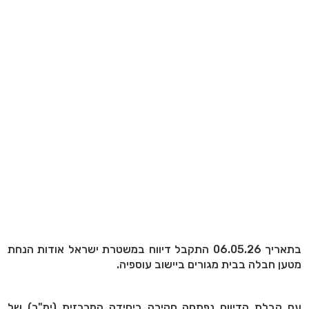
בתאריך 06.05.26 התקבל דיווח במשטרת ישראל אודות הנחת
מטען חבלה בבית מגורים ביישוב עוספיה.
עם קבלת הדיווח נפתחה חקירה ביחידה המרכזית (ימ"ר) של