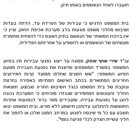
הועברו לאחד הנאשמים באותו תיק.
בית המשפט הדגיש כי עבירות של הטרדת עד, הדחה בעדות
ושיבוש מהלכי משפט פוגעות בלב מערכת אכיפת החוק, וציין כי
אין בזיכויו המאוחר של הנאשם בתיק האונס כדי להפחית מחומרת
מעשיהם של הנאשמים או להשפיע על אחריותם הפלילית.
עו"ד
שירי שחף אופק,
ממונה על ייצוג נפגעי עבירות מין בסיוע
המשפטי במשרד המשפטים ומייצגת את נפגעת העבירה מטעם
הסיוע המשפטי: "שש השנים שחלפו ממועד קרות האירועים
החריגים המתוארים בכתב האישום הסתיימו באמירה נחרצת
ונוקבת של בית המשפט כנגד השיבוש החריג שבוצע. תוצאות
ההליך והעונשים המחמירים שנגזרו מוכיחים כי המערכת נכונה
להגן על נפגעות עבירה, ומעבירים מסר ברור לנפגעות אחרות
החוששות להתלונן: עדותכן תישמע ללא מורא, ובית המשפט יבוא
חשבון עם כל מי שינסה לפגוע במרחב המוגן שלכן או להפוך את
הליך עשיית הצדק לכלי פגיעה נוסף".