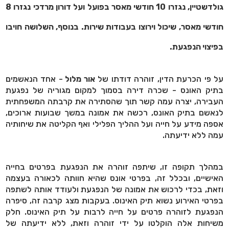
גולדשטיין, נגזרו 10 חודשי מאסר בפועל ועל דורון מרדכי נגזרו 8
חודשי מאסר, שיכול וירוצו בעבודות שירות. בנוסף, השלושה חויבו
בפיצוי הנפגעת.
על פי הכרעת הדין, זוהרה דודתו של
אור מלול
- אחד הנאשמים
בתיק האונס - שכרה דירה בסמוך למקום מגוריה של נפגעת
העבירה, יצרה עמה קשר תוך שהסתירה את קרבתה המשפחתית
לנאשם בתיק האונס, רכשה את אמונה במשך שבועות ארוכים,
אספה מידע על חייה ועל ההליך הפלילי ואף הקליטה את שיחותיה
עמה ללא ידיעתה.
במהלך תקופה זו, שיתפה זוהרה את הנפגעת בפרטים בחייה
האישיים, ובכלל זה, בפרטי אונס שהיא חוותה לכאורה בעצמה
וזאת, בכדי לרכוש את אמונה של הנפגעת ולעודד אותה לשתפה
בפרטי האירוע נשוא תיק האינוס. בעקבות מצג קרבה זה, סיפרה
הנפגעת לזוהרה פרטים על חייה לרבות על תיק האינוס. חלק
משיחות אלה הוקלטו על ידי זוהרה וזאת, ללא ידיעתה של