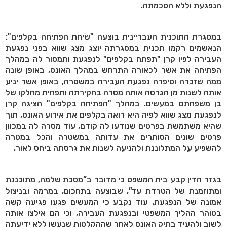
הנפגעת וללא הסכמתה.
במסגרת התוכנית העבריינית בוצעה "שיחת הפתיחה בקלפים":
הנאשמים רקמו תכנית במסגרתה יוצג מצג שווא בפני נפגעת
העבירה לפיו קרן "תפתח בקלפים" לנפגעת ותמסור לה במהלך
הפתיחה את אשר לכאורה התרחש במהלך האונס, באופן שונה
ממה שזכרה וסיפרה נפגעת העבירה במשטרה, באופן אשר יניע
אותה לשנות מן הגרסה אותה מסרה בחקירתה ותפחית מחלקו של
בן משפחתם במעשים. במהלך "הפתיחה בקלפים" הציגה קרן
לנפגעת מצג שווא לפיה היא רואה בקלפים את אירוע האונס, תוך
שהיא משתמשת בפרטים שנודעו לה קודם, עוד מסרה לה במכוון
פרטים שונים הסותרים את עדותה במשטרה והכל במטרה
להשפיע על המתלוננת ולהניעה לשנות את גרסתה ביחס לאור.
בגזר הדין קבע בית המשפט כי מדובר ב”מסכת שלמה, מתוכננת
ומתוזמנת של הטרדת עד”, שבוצעה בתחכום, במרמה ובניצול
אמונה של הנפגעת. עוד נקבע כי המעשים פגעו פגיעה קשה
בטוהר ההליך המשפטי ובנפגעת העבירה, וכי הם אילצו אותה
לשוב ולהעיד בתיק האונס לאחר שההקלטות שנעשו ללא ידיעתה