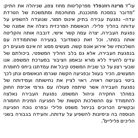
עו”ד
מרינה רוזנפלד
מפרקליטות מחוז צפון, שניהלה את התיק:
“מדובר במסכת מתוכננת, מתוחכמת ומתמשכת של הטרדת
עדה- נפגעת עבירה בתיק אינוס חמור, שנועדה להשפיע על
עדותה בהליך פלילי. הנאשמת המרכזית ניצלה את אמונה של
נפגעת העבירה, יצרה עמה קשר אישי, דובבה אותה והקליטה
אותה בסתר, וכל זאת כשמדובר בצעירה שהתמודדה עם
השלכותיו של אירוע אונס קשה. מעשים מסוג זה אינם פוגעים רק
בנפגעת העבירה, אלא גם בלב ההליך המשפטי, ביכולתם של
עדים להעיד ללא מורא ובאמון הציבור במערכת המשפט. אנו
שבעי רצון על כך שבית המשפט קיבל את עמדתנו ביחס לחומרת
המעשים, הכיר בעוול ובפגיעה הקשה שגרמו הנאשמים ונתן לכך
ביטוי בענישה ראויה. ראוי לציין את נחישותה ועמידותה של
נפגעת העבירה אשר שיתפה פעולה עם גורמי אכיפת החוק
במהלך החקירה וניהול המשפט. נפגעת העבירה נאלצה
להתמודד עם ההשלכות הקשות של הפגיעה המינית החמורה
ובקשיים הכרוכים בניהול משפט פלילי ובפרט נוכח הפגיעה
הנוספה בה וניסיונות להשפיע על עדותה, והעידה בגבורה בשני
הליכים פליליים".