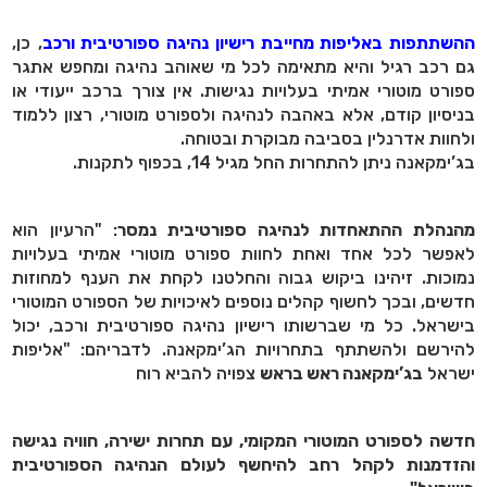
ההשתתפות באליפות מחייבת רישיון נהיגה ספורטיבית ורכב
, כן,
גם רכב רגיל והיא מתאימה לכל מי שאוהב נהיגה ומחפש אתגר
ספורט מוטורי אמיתי בעלויות נגישות. אין צורך ברכב ייעודי או
בניסיון קודם, אלא באהבה לנהיגה ולספורט מוטורי, רצון ללמוד
ולחוות אדרנלין בסביבה מבוקרת ובטוחה.
בג’ימקאנה ניתן להתחרות החל מגיל 14, בכפוף לתקנות
.
מהנהלת ההתאחדות לנהיגה ספורטיבית נמסר
:
"
הרעיון הוא
לאפשר לכל אחד ואחת לחוות ספורט מוטורי אמיתי בעלויות
נמוכות. זיהינו ביקוש גבוה והחלטנו לקחת את הענף למחוזות
חדשים, ובכך לחשוף קהלים נוספים לאיכויות של הספורט המוטורי
בישראל. כל מי שברשותו רישיון נהיגה ספורטיבית ורכב, יכול
להירשם ולהשתתף בתחרויות הג’ימקאנה
.
לדבריהם: "אליפות
ישראל
בג’ימקאנה ראש בראש
צפויה להביא רוח
חדשה לספורט המוטורי המקומי, עם תחרות ישירה, חוויה נגישה
והזדמנות לקהל רחב להיחשף לעולם הנהיגה הספורטיבית