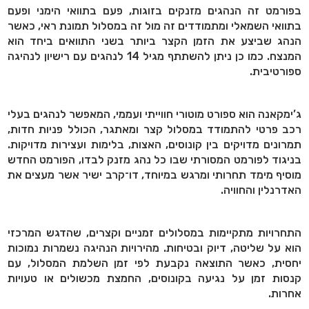
בפורמט זה הנהגים מזנקים בזוגות, פעם בתוואי הימני ופעם
בתוואי השמאלי ומתמודדים זה מול זה במסלול תמונת ראי, כאשר
הנהג שביצע את הזמן הקצר ביותר בשני התוואים ביחד הוא
המנצח. כמו כן ניתן להשתתף מגיל 14 לנהגים עם רישיון לנהיגה
ספורטיבית.
ג’ימקאנה הוא ספורט מוטורי חווייתי ועממי, המאפשר לנהגים בעלי
רכב פרטי להתמודד במסלול קצר ומאתגר, הכולל פניות חדות,
תמרונים מדויקים בין קונוסים, האצות, בלימות ועצירות מדויקות.
בניגוד לפורמט המסורתי שבו כל נהג מזנק לבדו, הפורמט החדש
מוסיף מימד תחרותי ומרגש במיוחד, דו־קרב ישיר אשר מעצים את
האדרנלין והחוויה
.
התחרויות מתקיימות במסלולים זמניים וקצרים, שהדגש המרכזי
הוא על שליטה, דיוק ובטיחות. מהירויות הנהיגה נשמרות נמוכות
יחסית, כאשר התוצאה נקבעת לפי זמן השלמת המסלול, עם
קנסות זמן על נגיעה בקונוסים, החמצת מכשולים או טעויות
אחרות
.