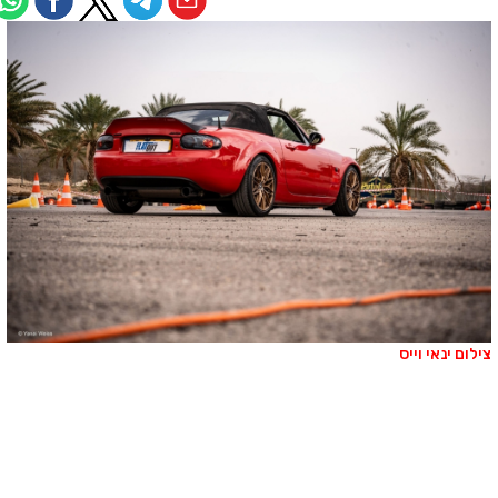
ילום ינאי וייס