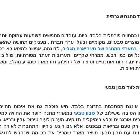
וד מתנה שגרתית
 כמחווה פורמלית בלבד. כיום, עובדים מחפשים משמעות עמוקה יותר
וצרים טבעיים, מקומיים ובעלי ערך חברתי, מעניקים תחושה שהאר
.
במארזי המתנה של סינדיאנת הגליל
, לדוגמה, אפשר למצוא לא רק
נלווים כמו דבש, ממרחי שקדים ותערובות זעתר מסורתיות. שילוב 
רים, ריחות אותנטיים וסיפור של קהילה. זהו מארז שמגיע מהלב ומש
ת ואיכות
.
ת לצד סבון טבעי
איננה מסתכמת בתזונה בלבד. היא כוללת גם את איכות החיים,
ו הסיבה ששילוב של
סבון טבעי
במארזי מתנה הופך את החוויה למל
ים אורגניים וללא כימיקלים מזיקים, מעניק לעור טיפול עדין ובריא. ה
רק טעם ובריאות מבפנים, אלא גם רוגע, ניקיון והתחברות לאורח ח
זית עם סבון טבעי מייצר מארז שמכיל את כל מה שנדרש לחגיג