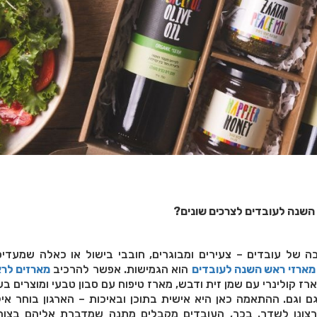
השנה לעובדים לצרכים שונים
?
 של עובדים – צעירים ומבוגרים, חובבי בישול או כאלה שמעדיפי
מארזי ראש השנה לעובדים
הוא הגמישות. אפשר להרכיב
מארזים לר
רז קולינרי עם שמן זית ודבש, מארז טיפוח עם סבון טבעי ומוצרים בע
ם וגם. ההתאמה כאן היא אישית בתוכן ובאיכות – הארגון בוחר איל
ברצונו לשדר. בכך, העובדים מקבלים מתנה שמדברת אליהם בצור