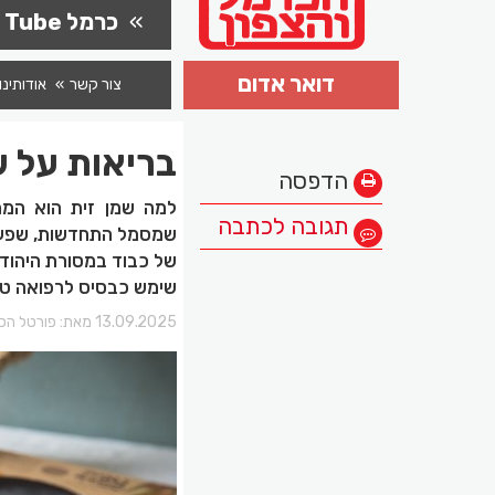
כרמל Tube
דואר אדום
צור קשר
אודותינו
בריאות על ש
הדפסה
למה שמן זית הוא המת
תגובה לכתבה
שמסמל התחדשות, שפע וה
של כבוד במסורת היהודי
שימש כבסיס לרפואה טבע
13.09.2025 מאת:
פורטל הכר