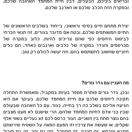
ובריאים ביניכם, הבעלים, לבין חיית המחמד האהובה שלכם,
ובמקרה הזה הכלב שלכם או הארנב שלכם.
יצירת מתחם חיים בסיסי וראשוני, בייחוד בשלבים הראשונים של
החיים המשותפים שלכם, ובטח אם מדובר בגורים, זה תנאי הכרחי
לביסוס היחסים כפי שהם צריכים להיות. כלוב במקרה של
מכרסמים והגדר במקרה של כלבים וארנבים כאחד, הם כלים
חיוניים שחשוב להשתמש בהם, וזה יעשה לכולם רק טוב.
מה העניין עם גדר גורים?
ובכן, גדר גורים פותרת מספר בעיות במקביל, ומאפשרת התחלה
תקינה ליחסים שלכם עם חיית המחמד שלכם, בעיקר אם היא
הגיעה אליכם בשלב כה רך בחייה, כגור. עם כל האהבה שבעולם
שבין בני אדם לחיות המחמד שלהם, הרי שישנם לא מעט מצבים
בהם נוצר מתח בין השניים. הגור כרסם לכם זוג נעליים בשווי אלף
שקלים, או שעשה את צרכיו וזו הפעם המאה על השטיח שירשתם
מסבא וסבתא. זה מרגיז, זה מתסכל, וזה גם יקר. זה גם מוביל