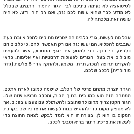
לסיטואציה לא נעימה ביניכם לבין הגור החמוד והתמים, שבכלל
לא מודע לכך שהוא עושה לכם נזק, ואם רק היה יודע, לא היה
עושה זאת מלכתחילה.
אבל מה לעשות, גורי כלבים הם יצורים מתוקים להפליא ובה בעת
שובבים להפליא. הם יעשו נזק אם רק תאפשרו להם, כי כלבים הם
כלבים, ודי בכך. כדי למנוע את רגעי התסכול, אשר לפעמים
מובילים את בעלי הגורים לפעולות דרסטיות ואף אלימות, כדאי
להקדים תרופה למכה, תרתי-משמע, ולהתקין גדר 8 צלעות (גדר
מודולרית) לכלב שלכם.
הגדר יוצרת מתחם פרטי של הכלב, שישמח כמובן לארח אתכם.
המתחם הזה הוא כמו בית בתוך הבית, והכלב מרגיש שזה שלו.
הגור הקטן צריך מקום להשתובב ולהשתולל עם צעצוע בפנים, אך
לא מספיק מקום כדי להרגיש בנוח לעשות את צרכיו שם בקרבת
המקום בו הוא לן. בצורה זו הוא לומד לבקש לצאת החוצה כדי
לעשות את צרכיו, חינוך בריא וטבעי לכלב.