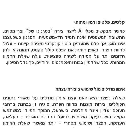
קלטים, פלטים ודמיון מהותי
כאשר מבקשים מכלי AI לייצר יצירה "בסגנונו של" יוצר מסוים,
התשובה המשפטית אינה תמיד חד-משמעית. הסגנון כשלעצמו
אינו מוגן, אך פלט שמעתיק ביטוי קונקרטי מיצירה קיימת - עלול
להוות הפרה. באופן דומה, אם הפלט כולל טקסט, תמונה או לחן
הדומים יתר על המידה ליצירה ספציפית, עולה שאלת הדמיון
המהותי. ככל שהדמיון גבוה והאלמנטים ייחודיים, כך גדל הסיכון.
אימון מודלים מול שימוש ביצירה עצמה
שאלה נפוצה היא האם עצם אימון מודלים על מאגרי נתונים
הכוללים יצירות מוגנות מהווה הפרה. סוגיה זו נבחנת ברחבי
העולם ועדיין אינה מוחלטת. בישראל, המוקד המיידי למשתמש
הקצה הוא בעיקר השימוש בפועל בתכנים מוגנים - העלאה,
העתקה, הפצה ושימוש מסחרי - יותר מאשר שאלת האימון