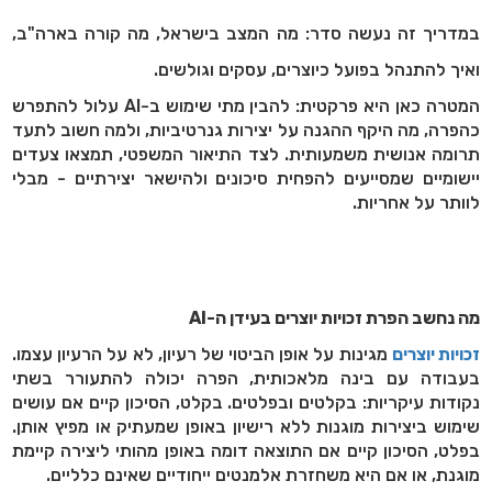
במדריך זה נעשה סדר: מה המצב בישראל, מה קורה בארה"ב,
ואיך להתנהל בפועל כיוצרים, עסקים וגולשים.
המטרה כאן היא פרקטית: להבין מתי שימוש ב-AI עלול להתפרש
כהפרה, מה היקף ההגנה על יצירות גנרטיביות, ולמה חשוב לתעד
תרומה אנושית משמעותית. לצד התיאור המשפטי, תמצאו צעדים
יישומיים שמסייעים להפחית סיכונים ולהישאר יצירתיים - מבלי
לוותר על אחריות.
מה נחשב הפרת זכויות יוצרים בעידן ה-AI
זכויות יוצרים
מגינות על אופן הביטוי של רעיון, לא על הרעיון עצמו.
בעבודה עם בינה מלאכותית, הפרה יכולה להתעורר בשתי
נקודות עיקריות: בקלטים ובפלטים. בקלט, הסיכון קיים אם עושים
שימוש ביצירות מוגנות ללא רישיון באופן שמעתיק או מפיץ אותן.
בפלט, הסיכון קיים אם התוצאה דומה באופן מהותי ליצירה קיימת
מוגנת, או אם היא משחזרת אלמנטים ייחודיים שאינם כלליים.