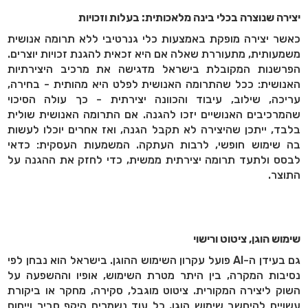
יצירה שנוצרה בכלי בינה מלאכותית: בעלות וזכויות
כאשר יצירה מופקת באמצעות כלי גנרטיבי ללא תרומה אנושית
משמעותית, מתעוררת שאלה אם היא זכאית להגנת זכויות יוצרים.
הפרשנות המקובלת בישראל מדגישה את מרכיב היצירתיות
האנושית: ככל שהתרומה האנושית לפלט היא מהותית - בחירה,
עריכה, שילוב, עיבוד והכוונה יצירתית - כך עולה הסיכוי
שהמרכיבים האנושיים יזכו להגנה. אם התרומה האנושית שולית
בלבד, ייתכן שהיצירה לא תקבל הגנה, ואז אחרים יוכלו לעשות
בה שימוש חופשי, לרבות העתקה. המשמעות העסקית: כדאי
לבסס ולתעד תרומה יצירתית ממשית, כדי לחזק את ההגנה על
התוצר.
שימוש הוגן, ציטוט ורישוי
גם בעידן ה-AI פועל עקרון השימוש ההוגן. בישראל הוא נבחן לפי
נסיבות המקרה, בין היתר מטרת השימוש, אופיו וההשפעה על
השוק ליצירה המקורית. ציטוט מוגבל, סקירה, מחקר או ביקורת
עשויים להיחשב שימוש הוגן, כל עוד נשמרים היקף סביר וייחוס