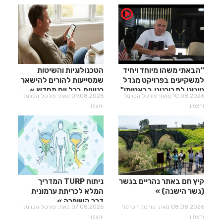
"הבאתי משהו מיוחד ויחיד
הטכנולוגיות והשיטות
למשקיעים בפרויקט מגדל
שמסייעות להורים להישאר
טונינו למבורגיני בבאטומי"
רגועים בכל יום מחדש
10.08.2026 מאת: פורטל הכרמל
09.08.2026 מאת: פורטל הכרמל
והצפון
והצפון
קיץ חם באתר נהריים בגשר
ניתוח TURP המדריך
(גשר הישנה)
המלא לכריתת ערמונית
דרך השופכה
08.08.2026 מאת: פורטל הכרמל
07.08.2026 מאת: פורטל הכרמל
והצפון
והצפון