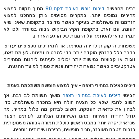
רבים מחפשים
דירות נופש באילת דקה 90
מתוך תקווה למצוא
מחירים נמוכים יותר. במקרים מסוימים ניתן בהחלט למצוא
הזדמנויות משתלמות, בעיקר כאשר מדובר בתקופות שאינן שיא
העונה. עם זאת, בתקופת הקיץ הביקוש גבוה במיוחד ולכן לא
תמיד כדאי להסתמך על הזמנות של הרגע האחרון
.
משפחות הזקוקות לדירה מסוימת או לתאריכים ספציפיים יעדיפו
בדרך כלל להזמין מוקדם יותר כדי להבטיח זמינות. לעומת זאת,
זוגות או קבוצות גמישות יותר יכולים לעיתים ליהנות ממחירים
אטרקטיביים כאשר נשארות יחידות פנויות סמוך למועד ההגעה
.
דילים לאילת במחירי רצפה – איך למצוא חופשה משתלמת באמת
הביטוי
דילים לאילת במחירי רצפה
מושך תשומת לב רבה, אך
חשוב להבין שלא כל הצעה זולה היא בהכרח משתלמת. כדי
לבחון את כדאיות העסקה, חשוב לבדוק מה כלול במחיר, מה
גודל יחידת האירוח ומהם השירותים הנלווים. לעיתים הצעה
שנראית יקרה יותר במבט ראשון כוללת תמורה גבוהה משמעותית
בזכות מטבח מאובזר, חניה חופשית, בריכה ושירותים נוספים
.