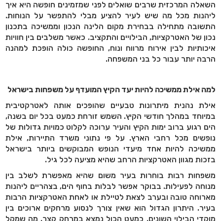
השאלה המרכזית שרבים שואלים לפני שמזמינים חופשה היא איך
ליהנות מכל מה שיש לעיר להציע מבלי להתפשר על הנוחות.
התשובה מתחילה בבחירת מקום הלינה הנכון וממשיכה בתכנון
נכון של האטרקציות, הבילויים והתקציב. כאשר משלבים בין חוויות
איכותיות לבין אירוח מרווח ונוח, החופשה כולה הופכת למהנה
הרבה יותר עבור כל בני המשפחה
.
למה אילת ממשיכה להיות יעד הקיץ המועדף על משפחות בישראל
אילת נהנית מיתרונות טבעיים שהופכים אותה לאטרקטיבית
במיוחד במהלך חודשי הקיץ. השמש זורחת כמעט בכל יום בשנה,
הים רגוע ברוב ימות הקיץ והעיר ערוכה לקלוט כמויות גדולות של
נופשים מכל רחבי הארץ. על פי נתוני משרד התיירות, אילת
ממשיכה להיות אחד מיעדי הנופש המבוקשים ביותר בישראל
בזכות מגוון האטרקציות הרחב שהיא מציעה לכל גיל
.
משפחות רבות בוחרות בעיר משום שהיא מאפשרת לשלב בין
מנוחה לפעילות. בבוקר אפשר לבלות בחוף הים, בצהריים ליהנות
מארוחה טובה ובערב לצאת לטיילת או לאחת האטרקציות הרבות
בעיר. היתרון הגדול הוא שאין צורך לנסוע מרחקים ארוכים בין
מוקדי הבילוי השונים. כמעט הכול נמצא במרחק קצר, מה שמקל