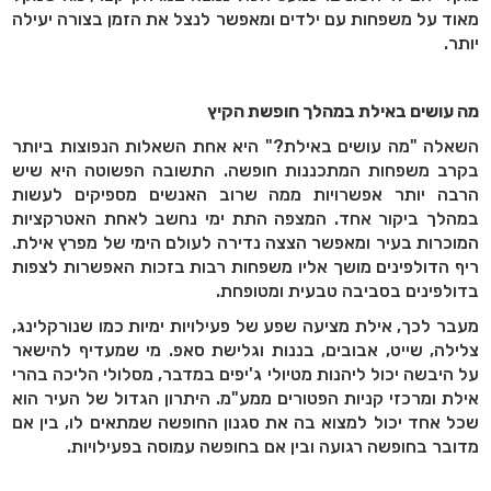
מאוד על משפחות עם ילדים ומאפשר לנצל את הזמן בצורה יעילה
יותר
.
מה עושים באילת במהלך חופשת הקיץ
השאלה "מה עושים באילת?" היא אחת השאלות הנפוצות ביותר
בקרב משפחות המתכננות חופשה. התשובה הפשוטה היא שיש
הרבה יותר אפשרויות ממה שרוב האנשים מספיקים לעשות
במהלך ביקור אחד. המצפה התת ימי נחשב לאחת האטרקציות
המוכרות בעיר ומאפשר הצצה נדירה לעולם הימי של מפרץ אילת.
ריף הדולפינים מושך אליו משפחות רבות בזכות האפשרות לצפות
בדולפינים בסביבה טבעית ומטופחת
.
מעבר לכך, אילת מציעה שפע של פעילויות ימיות כמו שנורקלינג,
צלילה, שייט, אבובים, בננות וגלישת סאפ. מי שמעדיף להישאר
על היבשה יכול ליהנות מטיולי ג'יפים במדבר, מסלולי הליכה בהרי
אילת ומרכזי קניות הפטורים ממע"מ. היתרון הגדול של העיר הוא
שכל אחד יכול למצוא בה את סגנון החופשה שמתאים לו, בין אם
מדובר בחופשה רגועה ובין אם בחופשה עמוסה בפעילויות
.