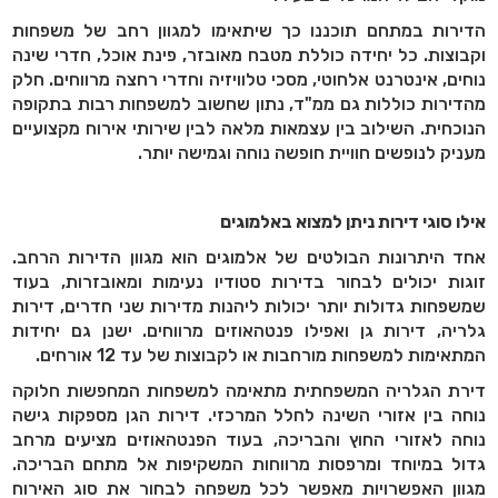
הדירות במתחם תוכננו כך שיתאימו למגוון רחב של משפחות
וקבוצות. כל יחידה כוללת מטבח מאובזר, פינת אוכל, חדרי שינה
נוחים, אינטרנט אלחוטי, מסכי טלוויזיה וחדרי רחצה מרווחים. חלק
מהדירות כוללות גם ממ"ד, נתון שחשוב למשפחות רבות בתקופה
הנוכחית. השילוב בין עצמאות מלאה לבין שירותי אירוח מקצועיים
מעניק לנופשים חוויית חופשה נוחה וגמישה יותר
.
אילו סוגי דירות ניתן למצוא באלמוגים
אחד היתרונות הבולטים של אלמוגים הוא מגוון הדירות הרחב.
זוגות יכולים לבחור בדירות סטודיו נעימות ומאובזרות, בעוד
שמשפחות גדולות יותר יכולות ליהנות מדירות שני חדרים, דירות
גלריה, דירות גן ואפילו פנטהאוזים מרווחים. ישנן גם יחידות
המתאימות למשפחות מורחבות או לקבוצות של עד 12 אורחים
.
דירת הגלריה המשפחתית מתאימה למשפחות המחפשות חלוקה
נוחה בין אזורי השינה לחלל המרכזי. דירות הגן מספקות גישה
נוחה לאזורי החוץ והבריכה, בעוד הפנטהאוזים מציעים מרחב
גדול במיוחד ומרפסות מרווחות המשקיפות אל מתחם הבריכה.
מגוון האפשרויות מאפשר לכל משפחה לבחור את סוג האירוח