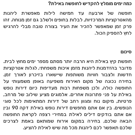
כמה ימים מומלץ להקדיש לחופשה באילת
?
חופשה של ארבעה עד חמישה לילות מאפשרת ליהנות
מהאטרקציות המרכזיות, לבלות בחופים ולשלב גם זמן מנוחה. זהו
פרק זמן שמאפשר להכיר את העיר בצורה טובה מבלי להרגיש
לחץ להספיק הכול
.
סיכום
חופשת קיץ באילת היא הרבה יותר מסתם מספר ימים מחוץ לבית.
מדובר בהזדמנות ליהנות מזמן איכות משפחתי, לגלות אטרקציות
חדשות ולצבור חוויות משותפות שיישארו בזיכרון לאורך זמן.
בחירה נכונה של מקום האירוח משפיעה באופן משמעותי על
החופשה כולה, ולכן משפחות רבות מעדיפות כיום דירות נופש
באילת על פני פתרונות אחרים. אלמוגים מציע שילוב של מרחב,
פרטיות, מיקום נוח ומגוון רחב של דירות המתאימות לכל סוגי
הנופשים. בין אם אתם מחפשים דירות נופש באילת דקה 90 ובין
אם אתם בודקים דילים לאילת במחירי רצפה לקראת החופשה
הבאה שלכם, בחירה במקום אירוח שמותאם באמת לצרכים
שלכם תאפשר לכם ליהנות מכל מה שיש לאילת להציע
.