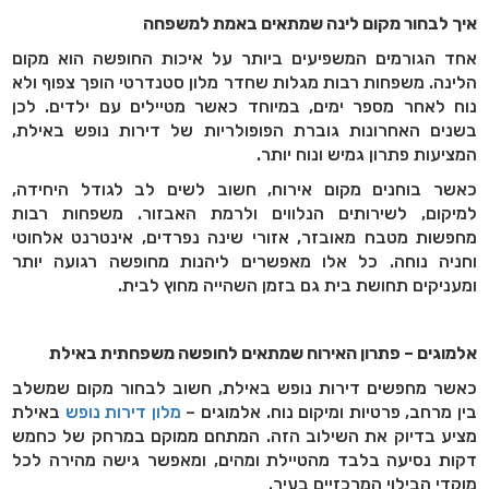
איך לבחור מקום לינה שמתאים באמת למשפחה
אחד הגורמים המשפיעים ביותר על איכות החופשה הוא מקום
הלינה. משפחות רבות מגלות שחדר מלון סטנדרטי הופך צפוף ולא
נוח לאחר מספר ימים, במיוחד כאשר מטיילים עם ילדים. לכן
בשנים האחרונות גוברת הפופולריות של דירות נופש באילת,
המציעות פתרון גמיש ונוח יותר
.
כאשר בוחנים מקום אירוח, חשוב לשים לב לגודל היחידה,
למיקום, לשירותים הנלווים ולרמת האבזור. משפחות רבות
מחפשות מטבח מאובזר, אזורי שינה נפרדים, אינטרנט אלחוטי
וחניה נוחה. כל אלו מאפשרים ליהנות מחופשה רגועה יותר
ומעניקים תחושת בית גם בזמן השהייה מחוץ לבית
.
אלמוגים – פתרון האירוח שמתאים לחופשה משפחתית באילת
כאשר מחפשים דירות נופש באילת, חשוב לבחור מקום שמשלב
בין מרחב, פרטיות ומיקום נוח. אלמוגים –
מלון דירות נופש
באילת
מציע בדיוק את השילוב הזה. המתחם ממוקם במרחק של כחמש
דקות נסיעה בלבד מהטיילת ומהים, ומאפשר גישה מהירה לכל
מוקדי הבילוי המרכזיים בעיר
.