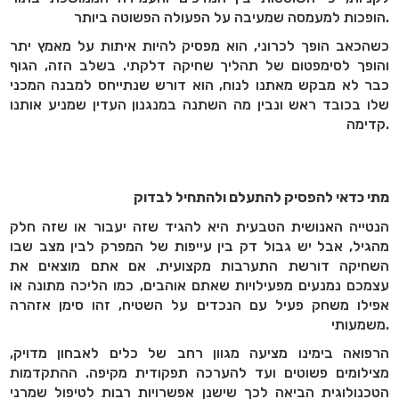
הופכות למעמסה שמעיבה על הפעולה הפשוטה ביותר.
כשהכאב הופך לכרוני, הוא מפסיק להיות איתות על מאמץ יתר
והופך לסימפטום של תהליך שחיקה דלקתי. בשלב הזה, הגוף
כבר לא מבקש מאתנו לנוח, הוא דורש שנתייחס למבנה המכני
שלו בכובד ראש ונבין מה השתנה במנגנון העדין שמניע אותנו
קדימה.
מתי כדאי להפסיק להתעלם ולהתחיל לבדוק
הנטייה האנושית הטבעית היא להגיד שזה יעבור או שזה חלק
מהגיל, אבל יש גבול דק בין עייפות של המפרק לבין מצב שבו
השחיקה דורשת התערבות מקצועית. אם אתם מוצאים את
עצמכם נמנעים מפעילויות שאתם אוהבים, כמו הליכה מתונה או
אפילו משחק פעיל עם הנכדים על השטיח, זהו סימן אזהרה
משמעותי.
הרפואה בימינו מציעה מגוון רחב של כלים לאבחון מדויק,
מצילומים פשוטים ועד להערכה תפקודית מקיפה. ההתקדמות
הטכנולוגית הביאה לכך שישנן אפשרויות רבות לטיפול שמרני