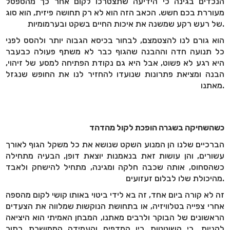
הנכדים בגינה כי הידיעה שתצטרכו לקום אחר כך מהספסל
מעוררת בכם חשש. הכאב הזה הוא לא רק תחושה פיזית, הוא סוג
של רעש רקע שמשנה את איכות החיים בשקט ובערמומיות.
הוא גורם לנו להצטמצם, לבחור בכיסא הגבוה יותר ולהסס לפני
כל תנועה חדה וההבנה שהגוף כבר לא משתף פעולה כבעבר
היא רגע לא פשוט, אבל היא גם נקודת הפתיחה למסע של זיהוי,
הבנה ומציאת פתרונות שנועדו להחזיר לנו את החופש שנגזל
מאתנו.
כשהשחיקה בשגרה הופכת לקול מהדהד
הברכיים שלנו הן המנוע השקט שנושא את כל משקל הגוף לאורך
עשורים, והן עושות זאת בנאמנות יוצאת דופן, הבעיה מתחילה
כשהסחוס, אותה שכבה חלקה ומגינה, מתחיל להישחק ולאבד
מהיכולת שלו לבלום זעזועים.
זה לא קורה ביום אחד, זה בא לידי ביטוי באותו קושי לקום מהספה
אחרי צפייה בטלוויזיה, או בתחושת הנוקשות שמלווה את הצעדים
הראשונים של הבוקר ולרבים מאתנו, המבחן האמיתי הוא היציאה
לקניות, כי השוטטות בין המדפים והעמידה הממושכת בתור