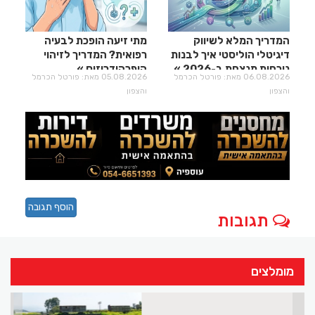
המדריך המלא לשיווק
מתי זיעה הופכת לבעיה
דיגיטלי הוליסטי איך לבנות
רפואית? המדריך לזיהוי
נוכחות מנצחת ב-2026
היפרהידרוזיס
06.08.2026 מאת: פורטל הכרמל
05.08.2026 מאת: פורטל הכרמל
והצפון
והצפון
הוסף תגובה
תגובות
מומלצים