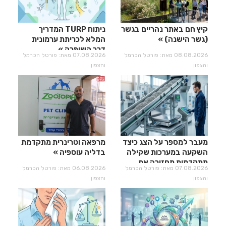
קיץ חם באתר נהריים בגשר
ניתוח TURP המדריך
(גשר הישנה)
המלא לכריתת ערמונית
דרך השופכה
08.08.2026 מאת: פורטל הכרמל
07.08.2026 מאת: פורטל הכרמל
והצפון
והצפון
מעבר למספר על הצג כיצד
מרפאה וטרינרית מתקדמת
השקעה במערכות שקילה
בדליה עוספיה
מתקדמות מחזירה את
07.08.2026 מאת: פורטל הכרמל
06.08.2026 מאת: פורטל הכרמל
עצמה?
והצפון
והצפון