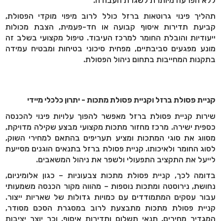
ללא הפרעה מיותרת לשגרת העבודה.
תהליך פינוי גרוטאות ברזל כולל לרוב מיפוי מוקדי הפסולת,
קביעת תדירות איסוף קבועה או חד-פעמית, הצבת מכולות
ייעודיות והובלת החומר למרכז העיבוד. טיפול מקצועי בשלב זה
מונע מפגעים סביבתיים, מפחית סיכוני בטיחות ומבטיח עמידה
בתקנות המחייבות בתחום ניהול הפסולת.
קניית פסולת ברזל וקניית פסולת מתכות - יתרון כלכלי מיידי
שירות קניית פסולת ברזל מאפשר להפוך עלויות פינוי להכנסה
כספית ישירה. מרכז מחזור מתכות מקצועי מבצע שקילה מדויקת,
מסווג את סוגי המתכות ומציע תעריפים בהתאם למחירי השוק,
לסוג החומר ולאיכותו. קניית פסולת ברזל בתנאים הוגנים מסייעת
לייעל את התקציב התפעולי ולשפר את ניהול המשאבים.
בדומה לכך, קניית פסולת מתכות צבעוניות – כגון אלומיניום,
נחושת, נירוסטה ומתכות נוספות – מהווה מקור הכנסה משמעותי
עבור עסקים המתמודדים עם כמויות גדולות של שאריות ייצור.
קניית פסולת מתכות מתבצעת לרוב במסגרת הסכם מסודר,
המגדיר מחירים, תנאי תשלום ותדירות איסוף, וכך יוצר יציבות