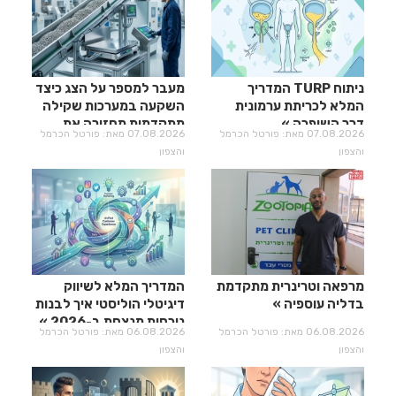
ניתוח TURP המדריך
מעבר למספר על הצג כיצד
המלא לכריתת ערמונית
השקעה במערכות שקילה
דרך השופכה
מתקדמות מחזירה את
07.08.2026 מאת: פורטל הכרמל
07.08.2026 מאת: פורטל הכרמל
עצמה?
והצפון
והצפון
מרפאה וטרינרית מתקדמת
המדריך המלא לשיווק
בדליה עוספיה
דיגיטלי הוליסטי איך לבנות
נוכחות מנצחת ב-2026
06.08.2026 מאת: פורטל הכרמל
06.08.2026 מאת: פורטל הכרמל
והצפון
והצפון