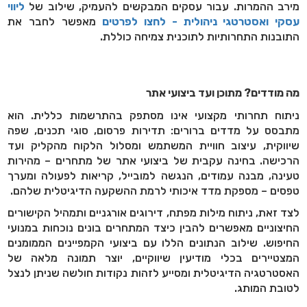
מירב ההמרות. עבור עסקים המבקשים להעמיק, שילוב של
ליווי
עסקי ואסטרטגי ניהולית - לחצו לפרטים
מאפשר לחבר את
התובנות התחרותיות לתוכנית צמיחה כוללת.
מה מודדים? מתוכן ועד ביצועי אתר
ניתוח תחרותי מקצועי אינו מסתפק בהתרשמות כללית. הוא
מתבסס על מדדים ברורים: תדירות פרסום, סוגי תכנים, שפה
שיווקית, עיצוב חוויית המשתמש ומסלול הלקוח מהקליק ועד
הרכישה. בחינה עקבית של ביצועי אתר של מתחרים – מהירות
טעינה, מבנה עמודים, הנגשה למובייל, קריאות לפעולה ומערך
טפסים – מספקת מדד איכותי לרמת ההשקעה הדיגיטלית שלהם.
לצד זאת, ניתוח מילות מפתח, דירוגים אורגניים ותמהיל הקישורים
החיצוניים מאפשרים להבין כיצד המתחרים בונים נוכחות במנועי
החיפוש. שילוב הנתונים הללו עם ביצועי הקמפיינים הממומנים
המצטיירים בכלי מודיעין שיווקיים, יוצר תמונה מלאה של
האסטרטגיה הדיגיטלית ומסייע לזהות נקודות חולשה שניתן לנצל
לטובת המותג.