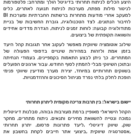
היצע הכלים לניתוח תחרותי בדיגיטל הולך ומתרחב: פלטפורמות
לניטור מילות מפתח, מערכות לניתוח תנועה לאתרים, כלים
למעקב אחרי מודעות מתחרות ברשתות החברתיות ומערכות BI
לחיבור הנתונים. לצד הטכנולוגיה, גוברת החשיבות של בניית
מתודולוגיה קבועה: לוחות זמנים לניתוח, הגדרת מדדים אחידים
והשוואה תקופתית של ביצועים.
שילוב אוטומציה שיווקית מאפשר לעקוב אחר תגובות קהל היעד
בזמן אמת ולזהות במהירות שינויים בדפוסי הפעולה של
המתחרים. כך ניתן לבצע התאמות בקמפיינים, בעמודי הנחיתה
ובתוכן השיווקי מבלי להמתין לסוף החודש. עבור ארגונים הפועלים
בשווקים תחרותיים במיוחד, יצירת מערך מודיעין שיווקי פנימי
הופכת לחלק בלתי נפרד מניהול הסיכונים וההזדמנויות.
יישום בישראל: בין תרבות צריכה מקומית ליתרון תחרותי
הקהל הישראלי מאופיין ברמת מעורבות גבוהה, סבלנות דיגיטלית
נמוכה ונטייה להשוואת מחירים ותנאים. ניתוח מתחרים, מחקר
שוק, שיווק דיגיטלי ,ליעד פתרונות פרסום, יתרון תחרותי
,אסטרטגיה שיווקית ,ביצועי אתר חייבים לקחת בחשבון את