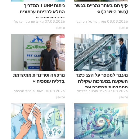
קיץ חם באתר נהריים בגשר
ניתוח TURP המדריך
(גשר הישנה)
המלא לכריתת ערמונית
דרך השופכה
08.08.2026 מאת: פורטל הכרמל
07.08.2026 מאת: פורטל הכרמל
והצפון
והצפון
מעבר למספר על הצג כיצד
מרפאה וטרינרית מתקדמת
השקעה במערכות שקילה
בדליה עוספיה
מתקדמות מחזירה את
07.08.2026 מאת: פורטל הכרמל
06.08.2026 מאת: פורטל הכרמל
עצמה?
והצפון
והצפון