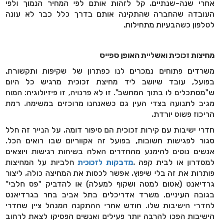
אחרי שנה-שנתיים. קל לזהות אותם לפי המחיר הנמוך ולפי
העובדה שהחברה שהתקינה אותם בדרך כלל כבר לא עונה
לטלפון כשהבעיות מתחילות
.
מחיצות זכוכית ואשליית האופן ספייס
משרדים פתוחים נמכרים לנו כפתרון של שקיפות ותקשורת.
בפועל, עובד שיושב ליד מחיצת זכוכית מרגיש כל היום
ש"מסתכלים לו בתוך המחשב". זו לא פרנויה, זו פיזיולוגיה: המוח
מגיב לתנועה בצדי העין גם כשאנחנו מרוכזים במשימה. רמת
הריכוז פשוט יורדת
.
חדרי ישיבות עם קירות זכוכית הם סיפור דומה. על הנייר זה חלל
סגור לפגישות חשובות, בפועל זה אקווריום שבו רואים הכל.
אנשים נוטים להימנע מהחדרים האלה בשיחות רגישות ויוצאים
למסדרון או לבית קפה
.
מדבקות לזכוכית
חלביות על המחיצות
פותרות את זה בלי שיפוץ. אפשר לכסות את המחיצה כולה, ליצור
גרדיאנט (אטום למטה ושקוף למעלה) או להדביק "פס חלבי"
בגובה העיניים. משרד אדריכלים בתל אביב בחר בגרדיאנט
לחדרי הישיבות שלו. חודש אחרי ההתקנה המנהל ציין שחדרי
הישיבות הפכו להרבה יותר פעילים ואנשים הפסיקו לצאת לרחוב