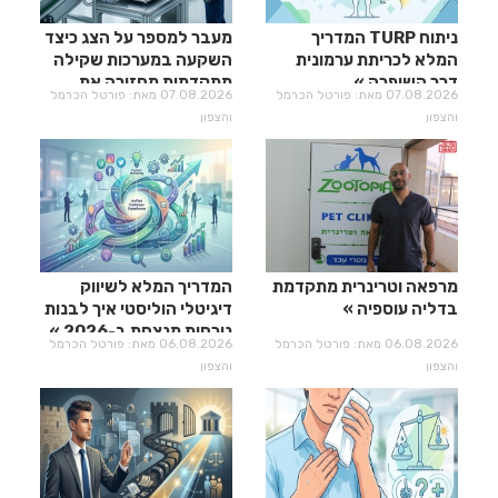
ניתוח TURP המדריך
מעבר למספר על הצג כיצד
המלא לכריתת ערמונית
השקעה במערכות שקילה
דרך השופכה
מתקדמות מחזירה את
07.08.2026 מאת: פורטל הכרמל
07.08.2026 מאת: פורטל הכרמל
עצמה?
והצפון
והצפון
מרפאה וטרינרית מתקדמת
המדריך המלא לשיווק
בדליה עוספיה
דיגיטלי הוליסטי איך לבנות
נוכחות מנצחת ב-2026
06.08.2026 מאת: פורטל הכרמל
06.08.2026 מאת: פורטל הכרמל
והצפון
והצפון