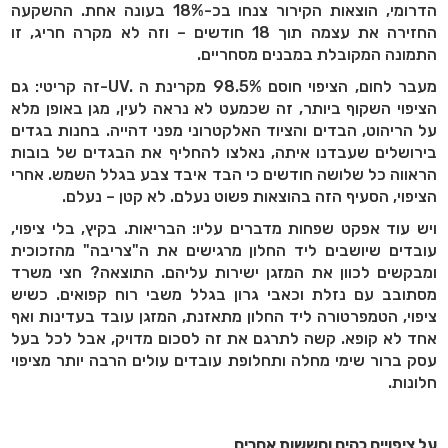
הדרומי, הוצאות הקירור צנחו בכ-18% בעונה אחת. ההשקעה
החזירה את עצמה תוך 18 חודשים – וזה לא מקרה חריג, זו
התמונה המקובלת במבנים מסחריים
.
מעבר לחום, הציפוי חוסם 98.5% מקרינת ה
-UV.
זה קריטי: גם
הציפוי השקוף ביותר, זה שכמעט לא נראה לעין, מגן באופן מלא
על הריהוט, הבדים והציוד האלקטרוני מפני דהייה. בחנות בגדים
בירושלים שעבדנו איתה, נאלצו להחליף את הבגדים של בובות
הראווה כל שלושה חודשים כי הבד איבד צבע בגלל השמש. אחרי
הציפוי, הסעיף הזה בהוצאות פשוט נעלם. לא קטן – נעלם
.
ויש עוד אפקט שפחות מדברים עליו: הבריאות. בקיץ, בלי ציפוי,
עובדים שיושבים ליד החלון מרגישים את ה"צריבה" מהזכוכית
ומבקשים לכוון את המזגן ישירות עליהם. התוצאה? חצי משרד
מסתובב עם נזלת וכאבי גרון בגלל משבי רוח קפואים. כשיש
ציפוי, הטמפרטורה ליד החלון מתאזנת, המזגן עובד בעדינות ואף
אחד לא קופא. קשה לתרגם את זה לסכום מדויק, אבל לכל בעל
עסק ברור שימי מחלה ותחלופת עובדים עולים הרבה יותר מציפוי
חלונות
.
על ציפויים כהים וחששות אחרים