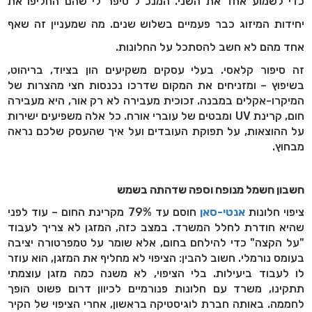
כדי לשמוע אחד את השני. המנכ"ל סיפר לי שהם החליפו את
יחידות המיזוג כבר פעמיים בשלוש שנים. מה שמעניין זה שאף
אחד מהם לא חשב להסתכל על החלונות
.
זה סיפור קלאסי. בעלי עסקים משקיעים הון בציוד, בריהוט,
בשיפוץ – ומזניחים את המקום שדרכו נכנסות חצי מהצרות של
המיקרו-אקלים במבנה. זכוכית מעבירה לא רק אור, היא מעבירה
חום, קרינת
UV
ומבטים של עוברי אורח. כל אלה משפיעים ישירות
על ההוצאות, על תפוקת העובדים ועל איך שהעסק שלכם נראה
מבחוץ
.
חשבון חשמל מנופח וספה שדהתה בשמש
ציפוי חלונות
אנטי-סאן
חוסם עד 79% מקרינת החום – עוד לפני
שהיא חודרת לחלל המשרד. במצב כזה, המזגן לא צריך לעבוד
"על הקצה" כדי להילחם בחום, אלא שומר על טמפרטורה יציבה
בעומס נורמלי. חשוב להבין: הציפוי לא מחליף את המזגן, הוא עוזר
לו לעבוד ביעילות. בלי הציפוי, לא משנה כמה מזגן עוצמתי
תתקינו, משרד עם חלונות פנורמיים לכיוון דרום פשוט הופך
לחממה. באותה חברת לוגיסטיקה בראשון, אחרי הציפוי של הקיר