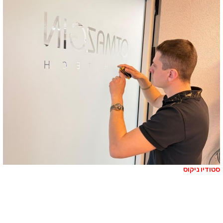
טודיו ניקוס