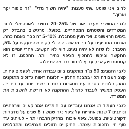
לרוב אני שומע שתי טענות: "יהיה חשוך מדי" ו"זה סיפור יקר
וארוך
".
לגבי החושך: מעבר אור של 20-25% נחשב לאופטימלי לרוב
המשרדים והשטחים המסחריים. בפועל, מרגישים בהבדל רק
בימים הראשונים, ואז העין מסתגלת. 5-10% זה כבר באמת כהה,
ואנחנו מתריעים על כך מראש. היה לי לקוח שהתעקש על 5%,
הסברנו לו שזה לא יהיה נעים, הוא לא הקשיב. אחרי יומיים הוא
התקשר וביקש להחליף לציפוי בהיר יותר. החלפנו. זו לא
קטסטרופה, אבל עדיף לבחור נכון מההתחלה
.
לגבי הזמנים: 50 מ"ר מותקנים ביום עבודה אחד, לפעמים פחות.
קצב העבודה תלוי במבנה החלון – חלונות ראווה גדולים מתוקנים
מהר, חלונות קטנים עם מסגרות רבות דורשים יותר עבודת יד.
העסק ממשיך לעבוד כרגיל, ההתקנה לא דורשת להשבית את
המשרד
.
לגבי העמידות: אנחנו עובדים עם חומרים אמריקאיים וצרפתיים
ונותנים 7 שנות אחריות על ציפוי נגד שמש ו-5 שנים על מדבקות
דקורטיביות. בפועל, ציפוי איכותי מחזיק הרבה יותר – לעיתים עד
סוף חיי הזכוכית עצמה. החיקויים הזולים מצהיבים ומתקלפים