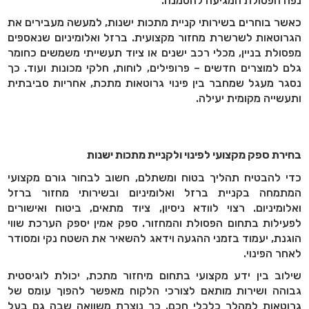
נפח הפסולת המגיעה להטמנה.
כאשר בוחרים בשירותי קניית מתכות ישנות, למעשה מעבירים את
הגרוטאות לשרשרת מחזור מקצועית. ברזל ואלומיניום שנאספים
מפסולת בניין, מכלי רכב ישנים או ציוד תעשייתי משמשים כחומר
גלם למוצרים חדשים – פרופילים, לוחות, חלקי מכונות ועוד. כך
נסגר מעגל שמחבר בין פינוי גרוטאות מתכת, אחריות סביבתית
ותעשייה מקומית יעילה.
בחירת ספק מקצועי לפינוי ולקניית מתכות ישנות
כדי להבטיח תהליך בטוח ומשתלם, חשוב לבחור גורם מקצועי
המתמחה בקניית ברזל ואלומיניום ובשירותי מחזור ברזל
ואלומיניום. רצוי לוודא ניסיון, ציוד מתאים, ביטוח ואישורים
לפעילות בתחום הפסולת והמחזור. ספק אמין יספק הערכת שווי
הוגנת, יעמוד בזמני ההגעה וידאג להשאיר את השטח נקי ומסודר
לאחר הפינוי.
שילוב בין ידע מקצועי בתחום מיחזור מתכת, יכולת לוגיסטית
גבוהה ושירות מותאם לצורכי הלקוח מאפשר להפוך עומס של
גרוטאות למהלך כלכלי חכם. כך נוצרת משוואה שבה גם בעל