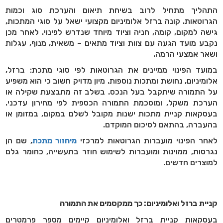
התהליך מתחיל לרוב בשיחת תיאום והערכת סוג וכמות
הגרוטאות. קונה ברזל אלומיניום מקצועי ישאל על סוגי המתכות,
גישה למקום, קומה, חניה וציוד מיוחד שנדרש לפינוי. לאחר מכן
נקבע מועד הגעה עם צוות וציוד מתאים – משאית, מנוף, עגלות
ושאר אמצעי הרמה.
במועד הפינוי ממיינים את הגרוטאות לפי סוגי מתכת: ברזל,
אלומיניום, נחושת ומתכות נוספות. מיון מדויק חשוב כי הוא משפיע
על התמורה שיתקבל בעל הנכס. בשלב זה מתבצעת שקילה או
הערכת משקל, ומוסכמת התמורה הכספית לפי מחירון עדכני.
בעסקאות קניית מתכות ישנות מקובל לשלם במקום, במזומן או
בהעברה, בהתאם לסיכום המוקדם.
לאחר הפינוי מועברות הגרוטאות למרכזי
מיחזור מתכת
, שם הן
נגרסות, ממוינות ומועברות לשימוש חוזר בתעשייה, כחומר גלם
למוצרים חדשים.
קניית ברזל ואלומיניום: כך ממקסמים את התמורה
בעסקאות קניית ברזל ואלומיניום קיימים מספר פרמטרים