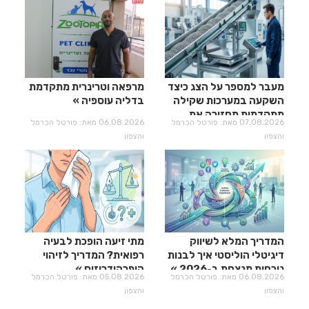
מעבר למספר על הצג כיצד
מרפאה וטרינרית מתקדמת
השקעה במערכות שקילה
בדליה עוספיה
מתקדמות מחזירה את
07.08.2026 מאת: פורטל הכרמל
06.08.2026 מאת: פורטל הכרמל
עצמה?
והצפון
והצפון
המדריך המלא לשיווק
מתי זיעה הופכת לבעיה
דיגיטלי הוליסטי איך לבנות
רפואית? המדריך לזיהוי
נוכחות מנצחת ב-2026
היפרהידרוזיס
06.08.2026 מאת: פורטל הכרמל
05.08.2026 מאת: פורטל הכרמל
והצפון
והצפון