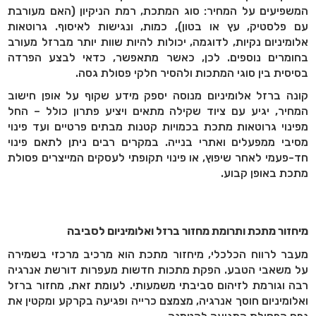
המשפיעים על המחיר: סוג המתכת, רמת הניקיון (האם מעורבת
עם פלסטיק, עץ או בטון), כמות, ונגישות לאיסוף. גרוטאות
אלומיניום נקיות, לדוגמה, יכולות להיות שוות יותר מברזל מעורב
בחומרים נוספים. לכן, כאשר מתאפשר, כדאי לבצע הפרדה
בסיסית בין סוגי המתכות ולהסיר חלקי פסולת גסה.
קונה ברזל אלומיניום מנוסה יספק מידע שקוף על אופן חישוב
המחיר, יגיע עם ציוד שקילה מתאים ויציע פתרון כולל – החל
מפינוי גרוטאות מתכת בכמויות קטנות מבתים פרטיים ועד פינוי
מסיבי ממפעלים ואתרי בנייה. במקרים רבים ניתן לתאם פינוי
חד-פעמי לאחר שיפוץ, או פינוי תקופתי לעסקים המייצרים פסולת
מתכת באופן קבוע.
מיחזור מתכת ותרומת מחזור ברזל ואלומיניום לסביבה
מעבר לרווח הכלכלי, מיחזור מתכת הוא מרכיב מרכזי בשמירה
על משאבי הטבע. הפקת מתכות חדשות מעפרות דורשת אנרגיה
רבה וגורמת לזיהום סביבתי משמעותי. לעומת זאת, מחזור ברזל
ואלומיניום חוסך אנרגיה, מצמצם כרייה ופגיעה בקרקע ומקטין את