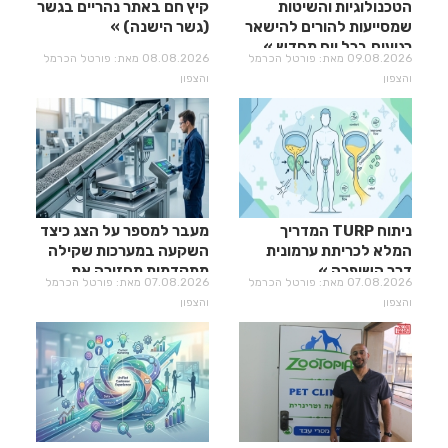
הטכנולוגיות והשיטות
קיץ חם באתר נהריים בגשר
שמסייעות להורים להישאר
(גשר הישנה)
רגועים בכל יום מחדש
09.08.2026 מאת: פורטל הכרמל
08.08.2026 מאת: פורטל הכרמל
והצפון
והצפון
ניתוח TURP המדריך
מעבר למספר על הצג כיצד
המלא לכריתת ערמונית
השקעה במערכות שקילה
דרך השופכה
מתקדמות מחזירה את
07.08.2026 מאת: פורטל הכרמל
07.08.2026 מאת: פורטל הכרמל
עצמה?
והצפון
והצפון