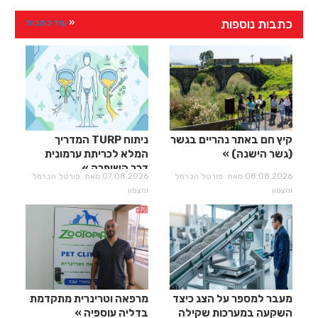
כתבות נוספות
עוד כתבות
קיץ חם באתר נהריים בגשר
ניתוח TURP המדריך
(גשר הישנה)
המלא לכריתת ערמונית
דרך השופכה
08.08.2026 מאת: פורטל הכרמל
07.08.2026 מאת: פורטל הכרמל
והצפון
והצפון
מעבר למספר על הצג כיצד
מרפאה וטרינרית מתקדמת
השקעה במערכות שקילה
בדליה עוספיה