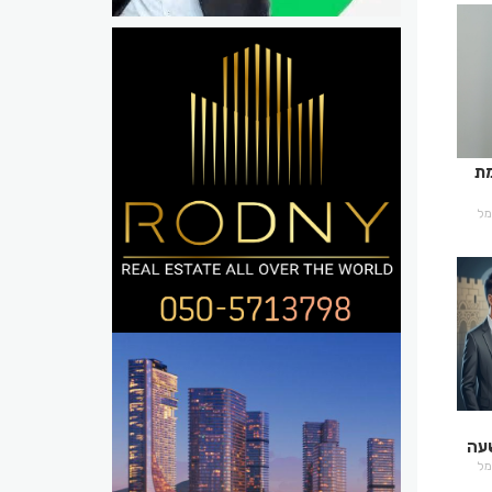
מת
רמל
שעה
רמל