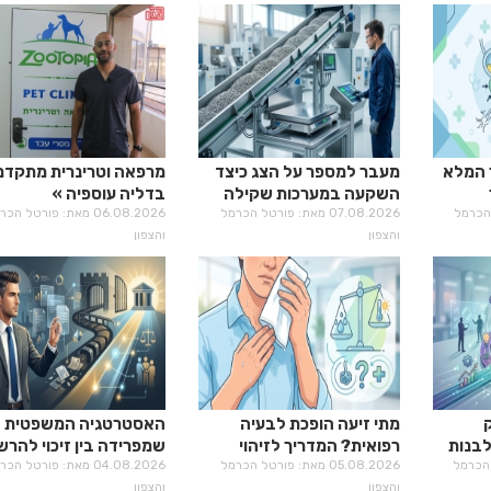
מדריך המלא
מעבר למספר על הצג כיצד
מרפאה וטרינרית מתקד
השקעה במערכות שקילה
בדליה עוספיה
רטל הכרמל
מתקדמות מחזירה את
07.08.2026 מאת: פורטל הכרמל
06.08.2026 מאת: פורטל הכ
והצפון
עצמה?
והצפון
מתי זיעה הופכת לבעיה
האסטרטגיה המשפטית
לבנות
רפואית? המדריך לזיהוי
שמפרידה בין זיכוי להר
רטל הכרמל
היפרהידרוזיס
05.08.2026 מאת: פורטל הכרמל
בירושלים
04.08.2026 מאת: פורטל הכ
והצפון
והצפון