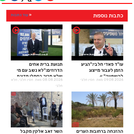
כתבות נוספות
עוד כתבות
עו"ד פאדי חלבי:"הגיע
תנועת ברית אחים
הזמן לעבור מייצוג
הדרוזים:"לא נשב עם מי
להשפעה"
שלא מכיר בסמלי מדינת
09.08.2026 מאת: חסין חלבי
08.08.2026 מאת: חסין חלבי, חלא
ישראל"
חלבי
ההזנחה ברחובות הערים
השר זאב אלקין מקבל