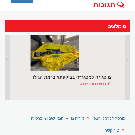
תגובות
מומלצים
>
<
ד"ר ניירוז בדיר במשימה רפואית להצלת ראייה באתיופיה
צו
לפרטים נוספים
לפ
פורטל הכרמל והצפון
אודותינו
תנאי שימוש ופרטיות
צור קשר