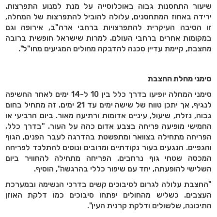
שיעור התחסנות גבוה באוכלוסייה על מנת למנוע התפרצות.
ירידה באחוז המתחסנים, עלולה להוביל להתפרצות של המחלה,
זו הסיבה העיקרית להתפרצויות ברחבי ארה"ב, אירופה וגם
במקומות אחרים ברחבי העולם. למרות שישראל חופשית ברובה
מחצבת, קיימת עדיין סכנה להדבקה מחולים המגיעים מחו"ל".
סימני מחלת החצבת
סימני המחלה יופיעו בדרך כלל בין 10 ל-14 ימים לאחר החשיפה
לנגיף, אך יתכן טווח של שישה ימים עד 21 ימים. זה מתחיל בחום
גבוה, נזלת, שיעול, עיניים אדומות ורתיעה מאור. ביום הרביעי או
החמישי מופיעה פריחה בצבע אדום כהה על העור. "בדרך כלל,
הפריחה מתחילה בצוואר ומתפשטת בהדרגה לעבר הפנים, הגוף
והגפיים. הנגעים בעור נקודתיים ומרובים ונוטים להתלכד לפריחה
המכסה שטחי גוף נרחבים. הפריחה מתחילה להחוויר ביום
השלישי להופעתה, יחד עם שיפור כללי בהרגשה", הוסיף.
"החצבת עלולה לגרום לסיבוכים קשים בדרכי הנשימה ובמערכת
העצבים. כשליש מהחולים יפתחו סיבוכים כמו דלקת האוזן
התיכונה, שלשולים ודלקת קרנית העין".