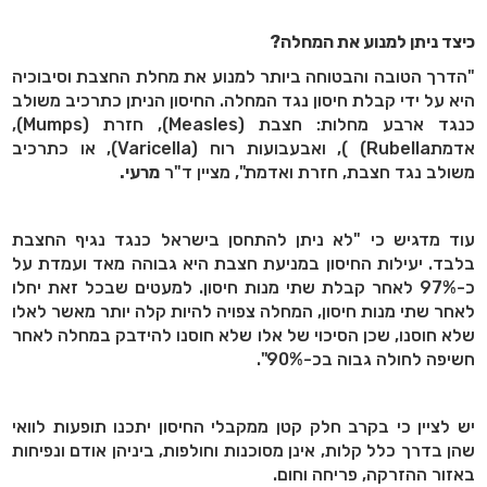
כיצד ניתן למנוע את המחלה?
"הדרך הטובה והבטוחה ביותר למנוע את מחלת החצבת וסיבוכיה
היא על ידי קבלת חיסון נגד המחלה. החיסון הניתן כתרכיב משולב
כנגד ארבע מחלות: חצבת (
Measles
), חזרת (
Mumps
),
אדמת
Rubella
) ), ואבעבועות רוח (
Varicella
), או כתרכיב
משולב נגד חצבת, חזרת ואדמת", מציין ד"ר
מרעי.
עוד מדגיש כי "לא ניתן להתחסן בישראל כנגד נגיף החצבת
בלבד. יעילות החיסון במניעת חצבת היא גבוהה מאד ועמדת על
כ-97% לאחר קבלת שתי מנות חיסון. למעטים שבכל זאת יחלו
לאחר שתי מנות חיסון, המחלה צפויה להיות קלה יותר מאשר לאלו
שלא חוסנו, שכן הסיכוי של אלו שלא חוסנו להידבק במחלה לאחר
חשיפה לחולה גבוה בכ-90%".
יש לציין כי בקרב חלק קטן ממקבלי החיסון יתכנו תופעות לוואי
שהן בדרך כלל קלות, אינן מסוכנות וחולפות, ביניהן אודם ונפיחות
באזור ההזרקה, פריחה וחום.