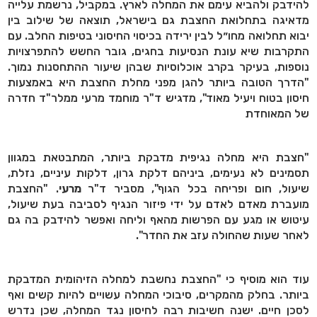
להידבק ולהביא עימם את המחלה לארץ. במקביל, נרשמת עלייה
מדאיגה בתחלואת החצבת גם בישראל, תוצאה של שילוב בין
יבוא תחלואה מחו״ל לבין ירידה בכיסוי החיסוני בטיפות החלב. עם
התקרבות שיא עונת הנסיעות בחגים, גובר החשש להתפרצויות
נוספות, בעיקר בקרב אוכלוסיות שבהן שיעור ההתחסנות נמוך.
"הדרך הטובה ביותר להגן מפני מחלת החצבת היא באמצעות
חיסון בטוח ויעיל מאוד", מדגיש ד"ר מוחמד מרעי ממלר"ד חדרה
של המאוחדת
"חצבת היא מחלה נגיפית מדבקת ביותר, המתבטאת במגוון
תסמינים לא נעימים, ביניהם דלקת גרון, דלקות עיניים, נזלת,
שיעול, חום ופריחה בכל הגוף", מסביר ד"ר
מרעי
. "החצבת
מועברת מאדם לאדם על ידי פיזור הנגיף לסביבה בעת שיעול,
עיטוש או מגע עם הפרשות מהאף וליחה ואפשר להידבק בה גם
לאחר שעות שהחולה עזב את החדר".
עוד הוא מוסיף כי "החצבת נחשבת למחלה הזיהומית המדבקת
ביותר. בחלק מהמקרים, סיבוכי המחלה עשויים להיות קשים ואף
לסכן חיים. ישנה חשיבות רבה לחיסון נגד המחלה, שכן נדרש